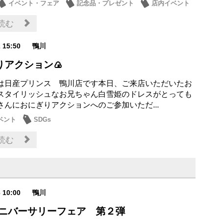
イベント・フェア
記念品・プレゼント
店内イベント
ナンス商品
読む
2 15:50
鴨川
りアクション🍙
は日産プリンス 鴨川店です本日、ご来店いただいたお
スタイリッシュなお兄ちゃん白雪姫のドレスがとっても
さんにおにぎりアクションへのご参加いただ...
ベント
SDGs
読む
6 10:00
鴨川
 アニバーサリーフェア 第２弾