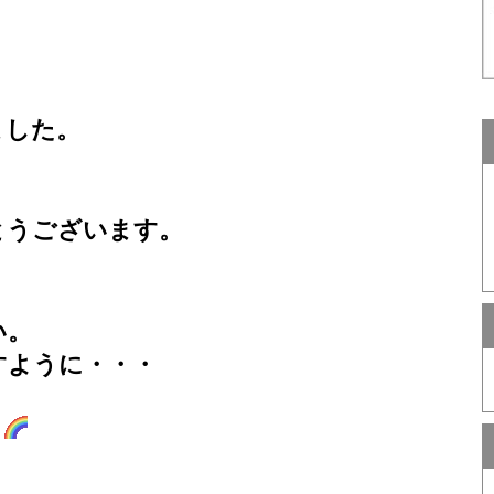
ました。
とうございます。
い。
すように・・・
り