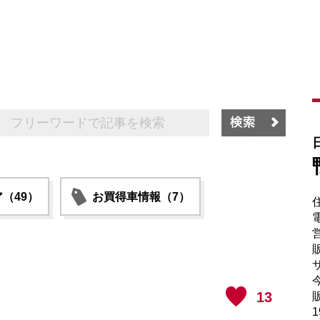
（49）
お買得車情報（7）
電
販
サ
13
販
1