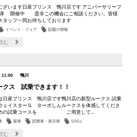
ございます日産プリンス 鴨川店です アニバーサリーフ
２弾 開催中 是非この機会にご相談ください。皆様
スタッフ一同お待ちしております
イベント・フェア
話題の情報
読む
4 11:00
鴨川
ークス 試乗できます！！
は日産プリンス 鴨川店です鴨川店の新型ルークス 試乗
ウェイスターＧ ターボしんルークスを体感してくださ
すめの試乗コースを ご用意して...
車
新車
試乗車・展示車
SDGs
読む