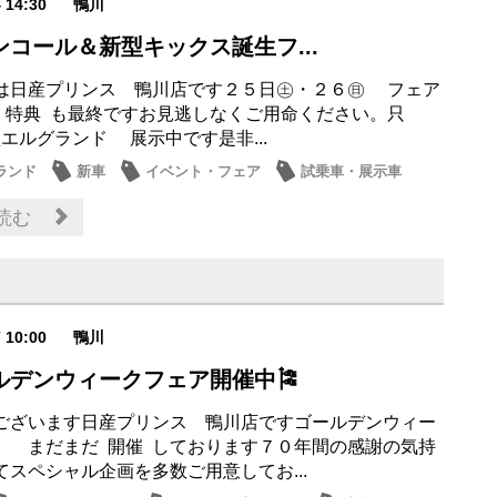
4 14:30
鴨川
ンコール＆新型キックス誕生フ...
は日産プリンス 鴨川店です２５日㊏・２６㊐ フェア
夕 特典 も最終ですお見逃しなくご用命ください。只
エルグランド 展示中です是非...
ランド
新車
イベント・フェア
試乗車・展示車
ナンス商品
読む
7 10:00
鴨川
ールデンウィークフェア開催中🎏
ございます日産プリンス 鴨川店ですゴールデンウィー
 まだまだ 開催 しております７０年間の感謝の気持
てスペシャル企画を多数ご用意してお...