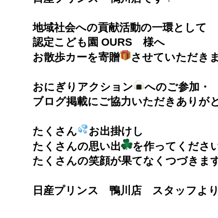
地域社会への貢献活動の一環として
認定こども園 OURS 様へ
お散歩カーを寄贈
させていただき
おにぎりアクション
へのご参加・
ブログ掲載にご協力いただきありが
たくさん
お出掛けし
たくさんの思い出
を作ってくださ
たくさんの笑顔が果てなくつづきま
日産プリンス 鴨川店 スタッフよ