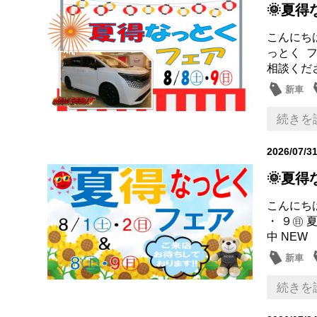
🌞夏
こんにちは
っとく 
相談くださ
新車
営業日
続きを
2026/07/3
🌞夏
こんにち
・ ９㊐
中 NEW
新車
続きを