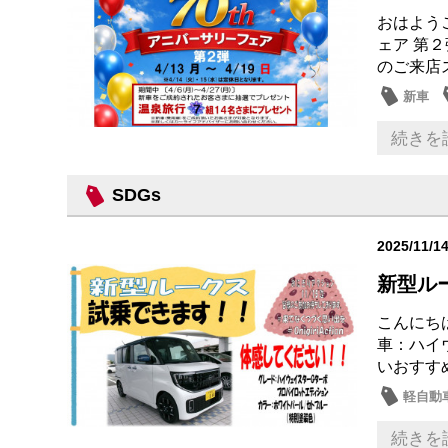
おはよう
ェア 第
のご来店
新車
続きを
SDGs
2025/11/1
新型ル
こんにち
車：ハイ
いおす
軽自動
続きを