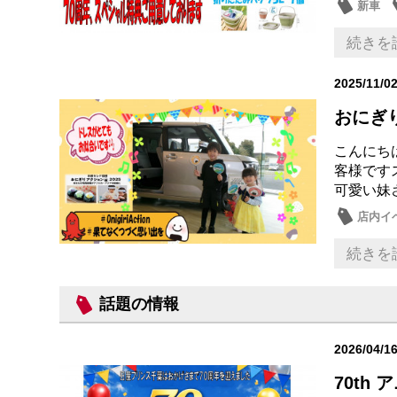
新車
メンテ
続きを
2025/11/0
おにぎ
こんにち
客様です
可愛い妹
店内イ
続きを
話題の情報
2026/04/1
70th