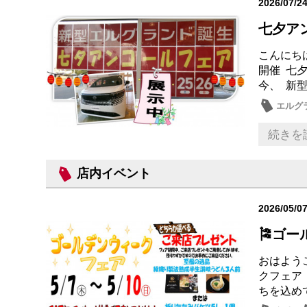
2026/07/2
七夕ア
こんにち
開催 七
今、 新型
エルグ
メンテ
続きを
店内イベント
2026/05/0
🎏ゴ
おはよう
クフェア
ちを込め