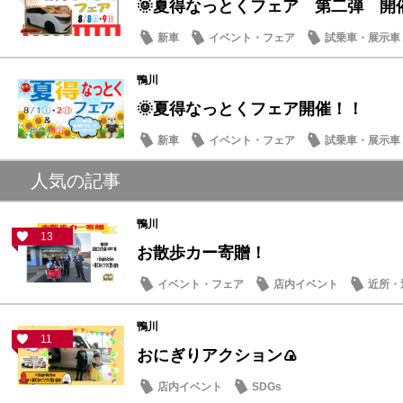
🌞夏得なっとくフェア 第二弾 開
新車
イベント・フェア
試乗車・展示車
営業日・店休日
鴨川
🌞夏得なっとくフェア開催！！
新車
イベント・フェア
試乗車・展示車
人気の記事
鴨川
13
お散歩カー寄贈！
イベント・フェア
店内イベント
近所・
鴨川
11
おにぎりアクション🍙
店内イベント
SDGs