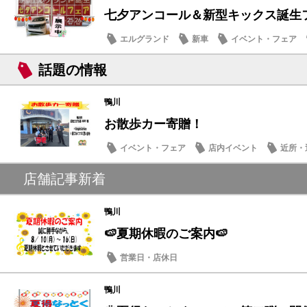
七夕アンコール＆新型キックス誕生フェ
エルグランド
新車
イベント・フェア
メンテナンス商品
話題の情報
鴨川
お散歩カー寄贈！
イベント・フェア
店内イベント
近所・
店舗記事新着
鴨川
🍉夏期休暇のご案内🍉
営業日・店休日
鴨川