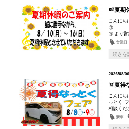
🍉夏期
こんにち
㊐ 夏 
㊊ より営
営業日
続きを
2026/08/0
🌞夏
こんにちは
っとく 
相談くださ
新車
営業日