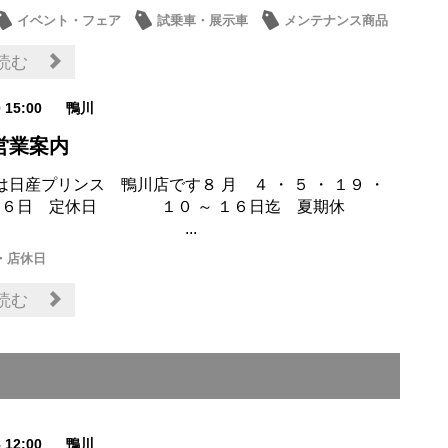
イベント・フェア
試乗車・展示車
メンテナンス商品
・店休日
読む
0 15:00
鴨川
営業案内
日産プリンス 鴨川店です８ 月 ４ ・ ５ ・ １９ ・
 ２６日 定休日 １０ ～ １６日迄 夏期休
 ...
・店休日
読む
8 12:00
鴨川