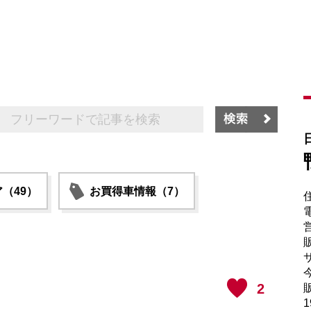
（49）
お買得車情報（7）
電
販
サ
2
販
1