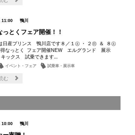
読む
1 11:00
鴨川
得なっとくフェア開催！！
は日産プリンス 鴨川店です８／１㊏ ・ ２㊐ ＆ ８㊏
 夏得なっとく フェア開催NEW エルグランド 展示
 キックス 試乗できます...
イベント・フェア
試乗車・展示車
読む
1 10:00
鴨川
カー寄贈！