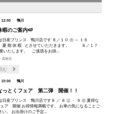
8 12:00
鴨川
休暇のご案内🍉
は日産プリンス 鴨川店です ８／１０ ㊊ ～ １６
期 休 暇 とさせていただきます。 ８／１７
業いたします。 ご迷惑をお掛...
・店休日
読む
6 15:00
鴨川
得なっとくフェア 第二弾 開催！！
日産プリンス 鴨川店です８ ／ ８ ㊏ ・ ９ ㊐ 夏得な
フェア 開催 お得情報満載です。 お車の気になることご
い。 お出掛けのご予定...