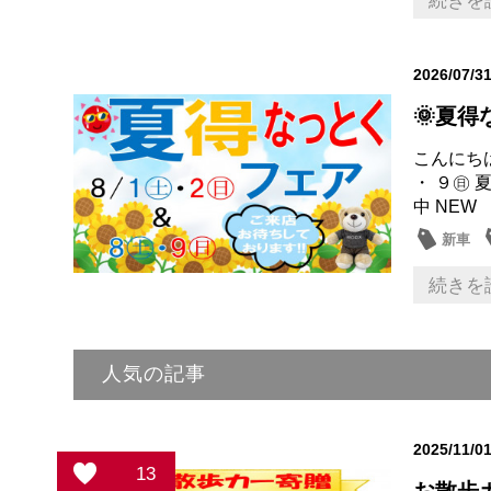
続きを
2026/07/3
🌞夏
こんにち
・ ９㊐
中 NEW
新車
続きを
人気の記事
2025/11/0
13
お散歩