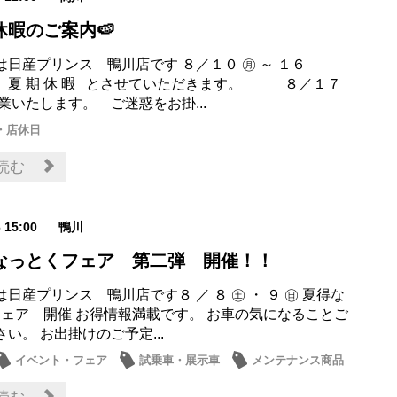
休暇のご案内🍉
は日産プリンス 鴨川店です ８／１０ ㊊ ～ １６
期 休 暇 とさせていただきます。 ８／１７
業いたします。 ご迷惑をお掛...
・店休日
読む
6 15:00
鴨川
得なっとくフェア 第二弾 開催！！
日産プリンス 鴨川店です８ ／ ８ ㊏ ・ ９ ㊐ 夏得な
フェア 開催 お得情報満載です。 お車の気になることご
い。 お出掛けのご予定...
イベント・フェア
試乗車・展示車
メンテナンス商品
・店休日