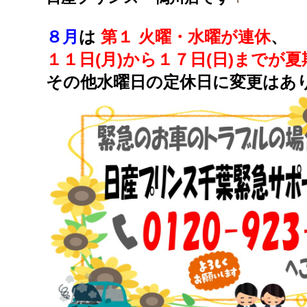
８月
は
第１ 火曜・水曜が連休
、
１１日(月)から１７日(日)までが
その他水曜日の定休日に変更はあ