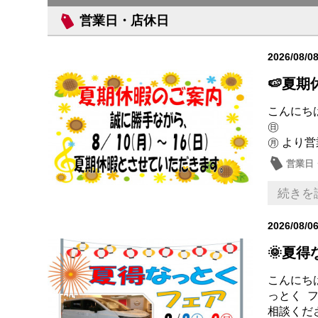
営業日・店休日
2026/08/0
🍉夏期
こんにち
㊐ 夏 
㊊ より営
営業日
続きを
2026/08/0
🌞夏
こんにちは
っとく 
相談くださ