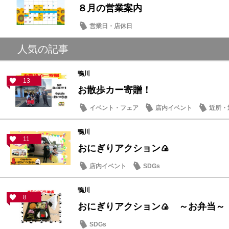
８月の営業案内
営業日・店休日
人気の記事
鴨川
13
お散歩カー寄贈！
イベント・フェア
店内イベント
近所・
鴨川
11
おにぎりアクション🍙
店内イベント
SDGs
鴨川
8
おにぎりアクション🍙 ～お弁当～
SDGs