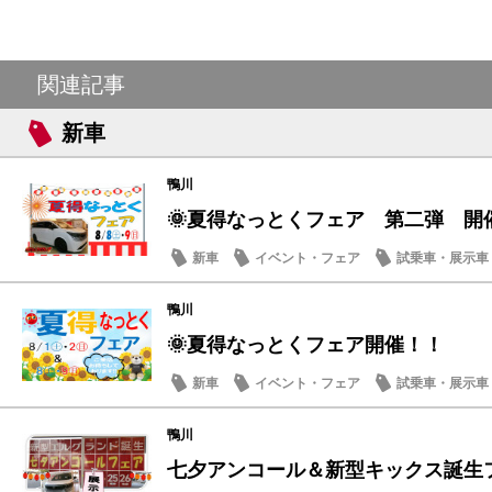
関連記事
新車
鴨川
🌞夏得なっとくフェア 第二弾 開
新車
イベント・フェア
試乗車・展示車
営業日・店休日
鴨川
🌞夏得なっとくフェア開催！！
新車
イベント・フェア
試乗車・展示車
鴨川
七夕アンコール＆新型キックス誕生フェ