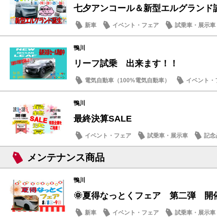
七夕アンコール＆新型エルグランド
新車
イベント・フェア
試乗車・展示車
メンテナンス商品
鴨川
リーフ試乗 出来ます！！
電気自動車（100%電気自動車）
イベント・
記念品・プレゼント
お買得車情報
鴨川
最終決算SALE
イベント・フェア
試乗車・展示車
記念
メンテナンス商品
メンテナンス商品
鴨川
🌞夏得なっとくフェア 第二弾 開
新車
イベント・フェア
試乗車・展示車