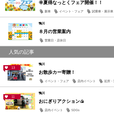
🌞夏得なっとくフェア開催！！
新車
イベント・フェア
試乗車・展示車
鴨川
８月の営業案内
営業日・店休日
人気の記事
鴨川
13
お散歩カー寄贈！
イベント・フェア
店内イベント
近所・
鴨川
11
おにぎりアクション🍙
店内イベント
SDGs