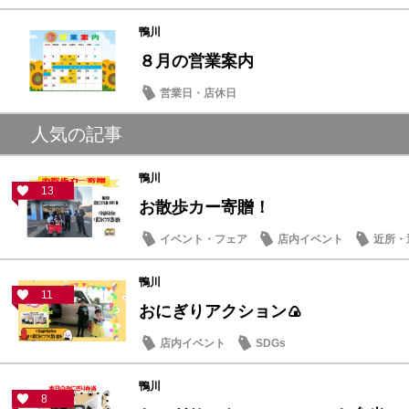
鴨川
８月の営業案内
営業日・店休日
人気の記事
鴨川
13
お散歩カー寄贈！
イベント・フェア
店内イベント
近所・
鴨川
11
おにぎりアクション🍙
店内イベント
SDGs
鴨川
8