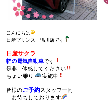
こんにちは
日産プリンス 鴨川店です
日産サクラ
軽の電気自動車
です
是非、体感してください
ちょい乗り
実施中
ご予約
皆様の
スタッフ一同
お待ちしております