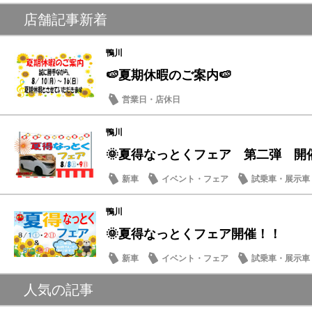
メンテナンス商品
店舗記事新着
鴨川
🍉夏期休暇のご案内🍉
営業日・店休日
鴨川
🌞夏得なっとくフェア 第二弾 開
新車
イベント・フェア
試乗車・展示車
営業日・店休日
鴨川
🌞夏得なっとくフェア開催！！
新車
イベント・フェア
試乗車・展示車
人気の記事