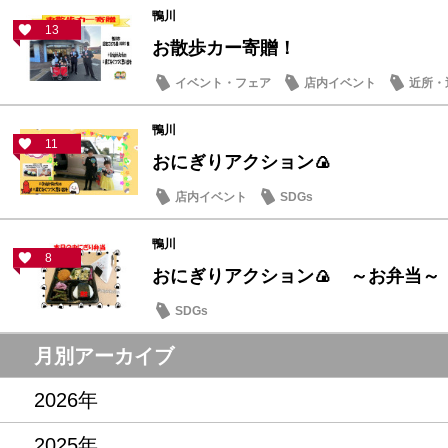
鴨川
13
お散歩カー寄贈！
イベント・フェア
店内イベント
近所・
鴨川
11
おにぎりアクション🍙
店内イベント
SDGs
鴨川
8
おにぎりアクション🍙 ～お弁当～
SDGs
月別アーカイブ
2026年
2025年