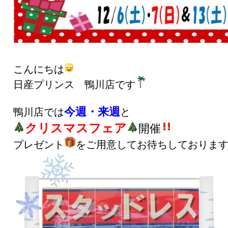
こんにちは
日産プリンス 鴨川店です
今週・来週
鴨川店では
と
クリスマスフェア
開催
プレゼント
をご用意してお待ちしておりま