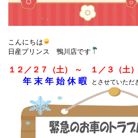
こんにちは
日産プリンス 鴨川店です
１２／２７（土） ～ １／３（土
年 末 年 始 休 暇
とさせていただ