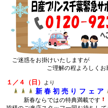
ご迷惑をお掛けいたしますが
ご理解の程よろしくお願い
１／４（日）
より
新 春 初 売 り フ ェ ア
新春ならではの特典満載です
皆様のご来店スタッフ一同お待ちして