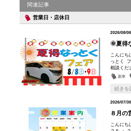
関連記事
営業日・店休日
2026/08/0
🌞夏
こんにちは
っとく 
相談くださ
新車
営業日
続きを
2026/07/3
８月の
こんにちは
２５ ・