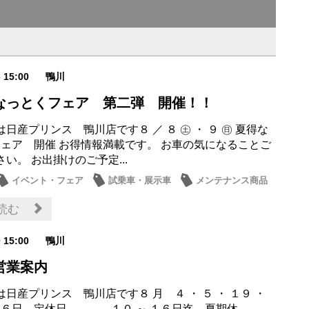
6 15:00
鴨川
得なっとくフェア 第二弾 開催！！
日産プリンス 鴨川店です８ ／ ８ ㊏ ・ ９ ㊐ 夏得な
フェア 開催 お得情報満載です。 お車の気になることご
い。 お出掛けのご予定...
イベント・フェア
試乗車・展示車
メンテナンス商品
・店休日
読む
0 15:00
鴨川
営業案内
日産プリンス 鴨川店です８ 月 ４ ・ ５ ・ １９ ・
 ２６日 定休日 １０ ～ １６日迄 夏期休