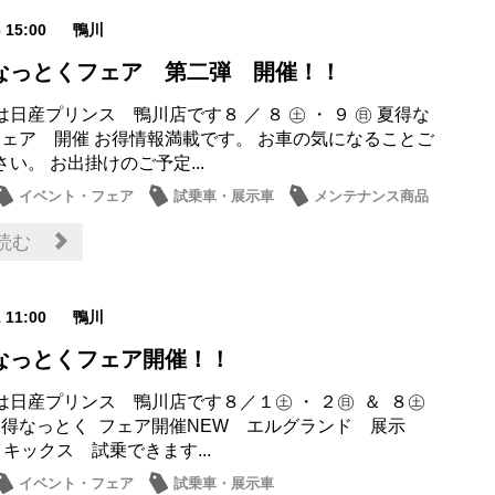
6 15:00
鴨川
得なっとくフェア 第二弾 開催！！
日産プリンス 鴨川店です８ ／ ８ ㊏ ・ ９ ㊐ 夏得な
フェア 開催 お得情報満載です。 お車の気になることご
い。 お出掛けのご予定...
イベント・フェア
試乗車・展示車
メンテナンス商品
・店休日
読む
1 11:00
鴨川
得なっとくフェア開催！！
は日産プリンス 鴨川店です８／１㊏ ・ ２㊐ ＆ ８㊏
 夏得なっとく フェア開催NEW エルグランド 展示
 キックス 試乗できます...
イベント・フェア
試乗車・展示車