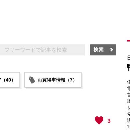
（49）
お買得車情報（7）
電
販
サ
3
販
1