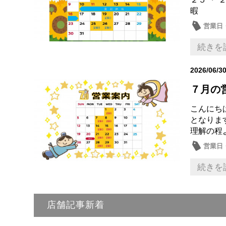
暇
営業日
続きを
2026/06/3
７月の
こんにち
となり
理解の程
営業日
続きを
店舗記事新着