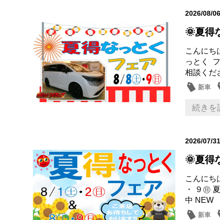
2026/08/0
🌞夏
こんにちは
っとく 
相談くださ
新車
営業日
続きを
2026/07/3
🌞夏
こんにち
・ ９㊐
中 NEW
新車