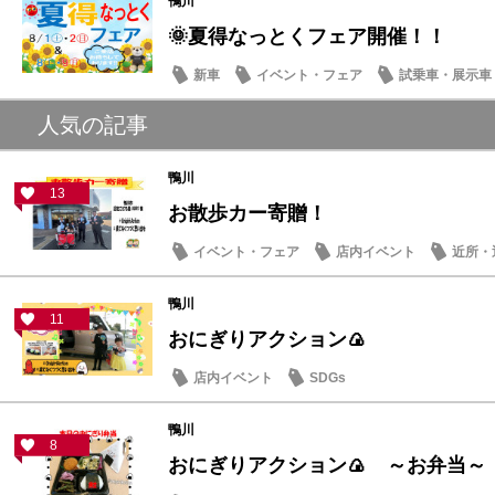
鴨川
🌞夏得なっとくフェア開催！！
新車
イベント・フェア
試乗車・展示車
人気の記事
鴨川
13
お散歩カー寄贈！
イベント・フェア
店内イベント
近所・
鴨川
11
おにぎりアクション🍙
店内イベント
SDGs
鴨川
8
おにぎりアクション🍙 ～お弁当～