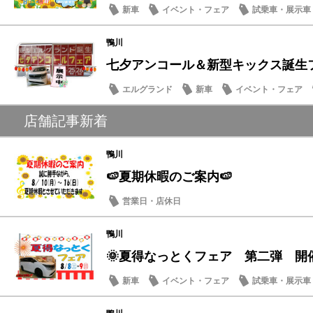
新車
イベント・フェア
試乗車・展示車
鴨川
七夕アンコール＆新型キックス誕生フェ
エルグランド
新車
イベント・フェア
メンテナンス商品
店舗記事新着
鴨川
🍉夏期休暇のご案内🍉
営業日・店休日
鴨川
🌞夏得なっとくフェア 第二弾 開
新車
イベント・フェア
試乗車・展示車
営業日・店休日