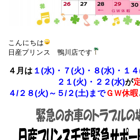
こんにちは
日産プリンス 鴨川店です
４月は
１(水)・７(火)・８(水)・１４
２１(火)・２２(水)
が
４/２８(火)～５/２(土)まで
ＧＷ休暇