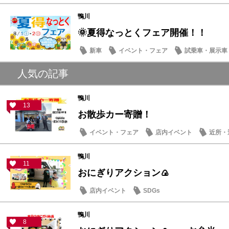
営業日・店休日
鴨川
🌞夏得なっとくフェア開催！！
新車
イベント・フェア
試乗車・展示車
人気の記事
鴨川
13
お散歩カー寄贈！
イベント・フェア
店内イベント
近所・
鴨川
11
おにぎりアクション🍙
店内イベント
SDGs
鴨川
8