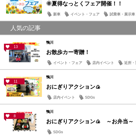
🌞夏得なっとくフェア開催！！
新車
イベント・フェア
試乗車・展示車
人気の記事
鴨川
13
お散歩カー寄贈！
イベント・フェア
店内イベント
近所・
鴨川
11
おにぎりアクション🍙
店内イベント
SDGs
鴨川
8
おにぎりアクション🍙 ～お弁当～
SDGs