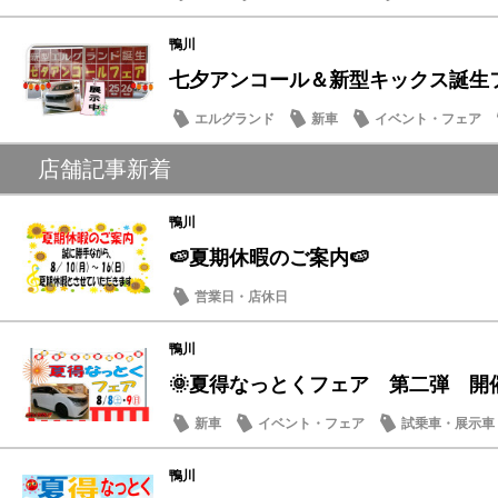
鴨川
七夕アンコール＆新型キックス誕生フェ
エルグランド
新車
イベント・フェア
メンテナンス商品
店舗記事新着
鴨川
🍉夏期休暇のご案内🍉
営業日・店休日
鴨川
🌞夏得なっとくフェア 第二弾 開
新車
イベント・フェア
試乗車・展示車
営業日・店休日
鴨川