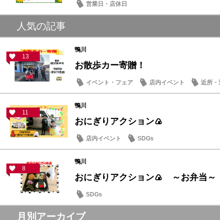
営業日・店休日
人気の記事
鴨川
13
お散歩カー寄贈！
イベント・フェア
店内イベント
近所・
鴨川
11
おにぎりアクション🍙
店内イベント
SDGs
鴨川
8
おにぎりアクション🍙 ～お弁当～
SDGs
月別アーカイブ