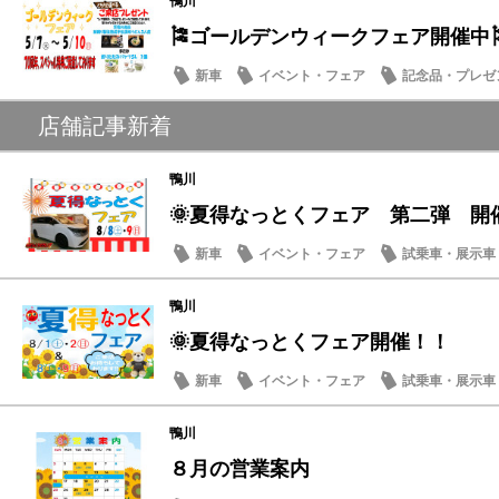
鴨川
🎏ゴールデンウィークフェア開催中
新車
イベント・フェア
記念品・プレゼ
メンテナンス商品
店舗記事新着
鴨川
🌞夏得なっとくフェア 第二弾 開
新車
イベント・フェア
試乗車・展示車
営業日・店休日
鴨川
🌞夏得なっとくフェア開催！！
新車
イベント・フェア
試乗車・展示車
鴨川
８月の営業案内