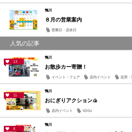
鴨川
８月の営業案内
営業日・店休日
人気の記事
鴨川
13
お散歩カー寄贈！
イベント・フェア
店内イベント
近所・
鴨川
11
おにぎりアクション🍙
店内イベント
SDGs
鴨川
8