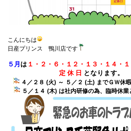
こんにちは
日産プリンス 鴨川店です
５月
は
１・２・６・１２・１３・１４・１
定 休 日
となります。
４／２８ (火) ～ ５／２ (土) までＧＷ休
５／１４ (木) は社内研修の為、臨時休