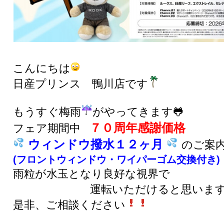
こんにちは
日産プリンス 鴨川店です
もうすぐ梅雨
がやってきます🐸
７０周年感謝価格
フェア期間中
ウィンドウ撥水１２ヶ月
のご案
(フロントウィンドウ・ワイパーゴム交換付き)
雨粒が水玉となり良好な視界で
運転いただけると思いま
是非、ご相談ください