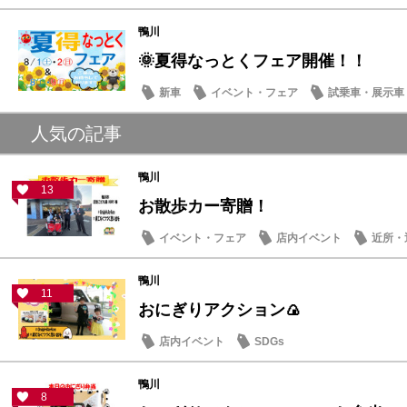
営業日・店休日
鴨川
🌞夏得なっとくフェア開催！！
新車
イベント・フェア
試乗車・展示車
人気の記事
鴨川
13
お散歩カー寄贈！
イベント・フェア
店内イベント
近所・
鴨川
11
おにぎりアクション🍙
店内イベント
SDGs
鴨川
8