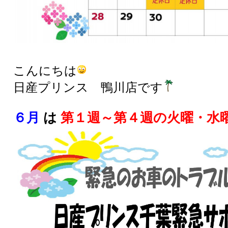
こんにちは
日産プリンス 鴨川店です
６月
は
第１週～第４週の火曜・水