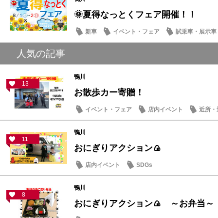
🌞夏得なっとくフェア開催！！
新車
イベント・フェア
試乗車・展示車
人気の記事
鴨川
13
お散歩カー寄贈！
イベント・フェア
店内イベント
近所・
鴨川
11
おにぎりアクション🍙
店内イベント
SDGs
鴨川
8
おにぎりアクション🍙 ～お弁当～