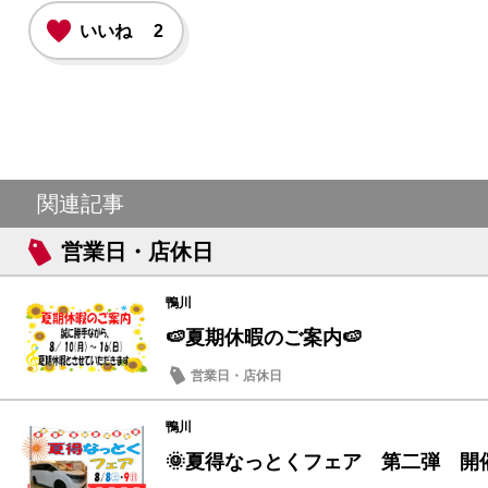
いいね
2
関連記事
営業日・店休日
鴨川
🍉夏期休暇のご案内🍉
営業日・店休日
鴨川
🌞夏得なっとくフェア 第二弾 開