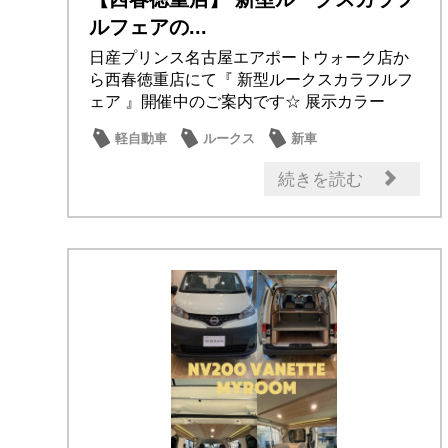
ルフェアの...
日産プリンス名古屋エアポートウォーク店か
ら西春徳重店にて『 新型ルークスカラフルフ
ェア 』開催中のご案内です☆ 展示カラー
☆【 ...
軽自動車
ルークス
新車
試乗車・展示車
日産のお店
続きを読む