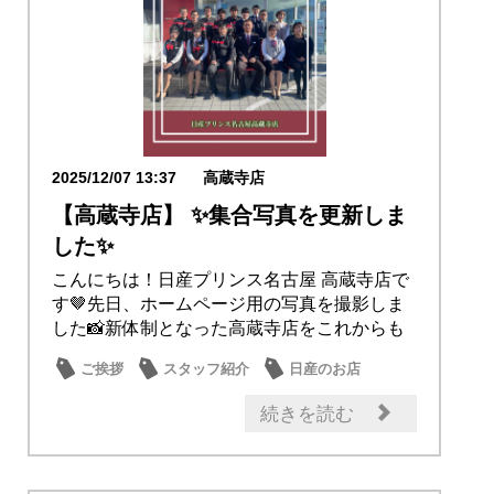
2025/12/07 13:37
高蔵寺店
【高蔵寺店】 ✨集合写真を更新しま
した✨
こんにちは！日産プリンス名古屋 高蔵寺店で
す🤎先日、ホームページ用の写真を撮影しま
した📸新体制となった高蔵寺店をこれからも
よろしく...
ご挨拶
スタッフ紹介
日産のお店
続きを読む