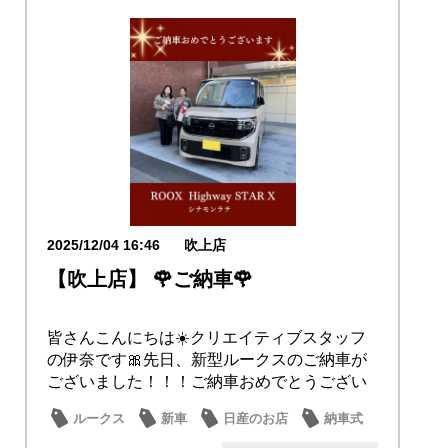
2025/12/04 16:46
吹上店
【吹上店】 🌹ご納車🌹
皆さんこんにちは☀️クリエイティブスタッフ
の伊奈です🎀先日、新型ルークスのご納車が
ございました！！！ご納車おめでとうござい
ます✨吹...
ルークス
新車
日産のお店
納車式