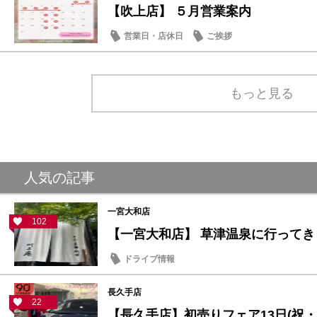
【吹上店】 ５月営業案内
営業日・店休日
ご挨拶
もっと見る
人気の記事
一宮大和店
102
【一宮大和店】 草津温泉に行ってき
ドライブ情報
長久手店
22
【長久手店】初売りフェア13日(祝・月