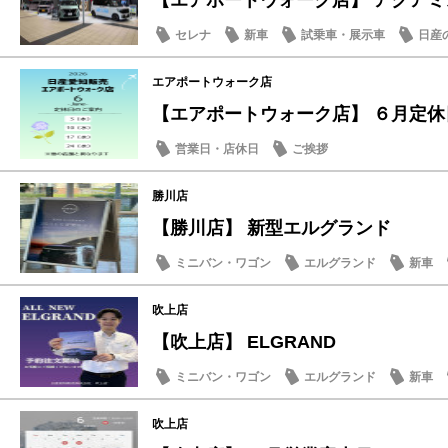
【エアポートウォーク店】 アクアミン
セレナ
新車
試乗車・展示車
日産
エアポートウォーク店
【エアポートウォーク店】 ６月定休日
営業日・店休日
ご挨拶
勝川店
【勝川店】 新型エルグランド
ミニバン・ワゴン
エルグランド
新車
吹上店
【吹上店】 ELGRAND
ミニバン・ワゴン
エルグランド
新車
吹上店