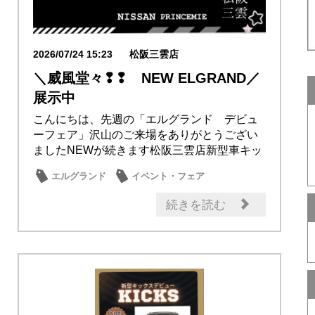
2026/07/24 15:23
松阪三雲店
＼威風堂々❢❢ NEW ELGRAND／
展示中
こんにちは、先週の「エルグランド デビュ
ーフェア」沢山のご来場をありがとうござい
ましたNEWが続きます松阪三雲店新型車キッ
クスや生...
エルグランド
イベント・フェア
記念品・プレゼント
キックス
続きを読む