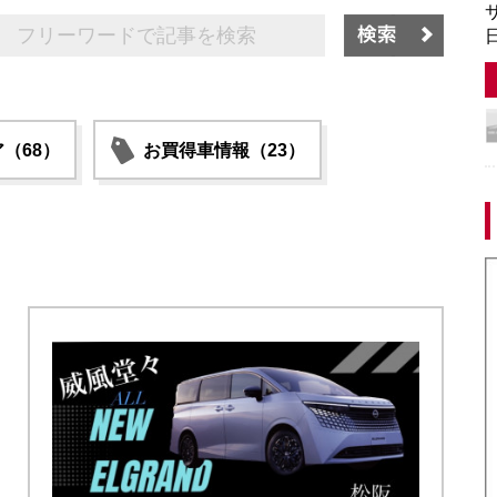
サ
日
（68）
お買得車情報（23）