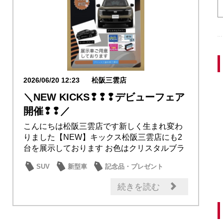
2026/06/20 12:23
松阪三雲店
＼NEW KICKS❢❢❢デビューフェア
開催❢❢／
こんにちは松阪三雲店です新しく生まれ変わ
りました【NEW】キックス松阪三雲店にも2
台を展示しております お色はクリスタルブラ
ウンス...
SUV
新型車
記念品・プレゼント
キックス
続きを読む