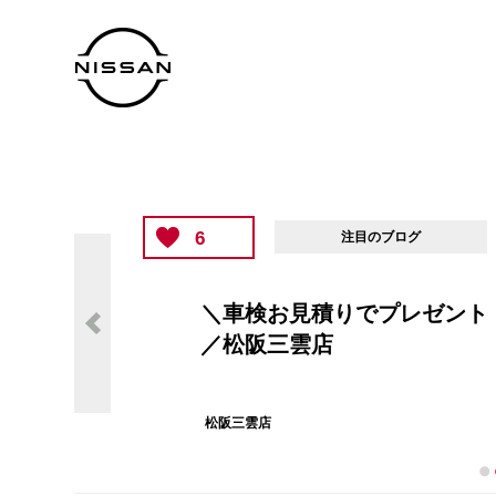
6
注目のブログ
＼車検お見積りでプレゼント
／松阪三雲店
松阪三雲店