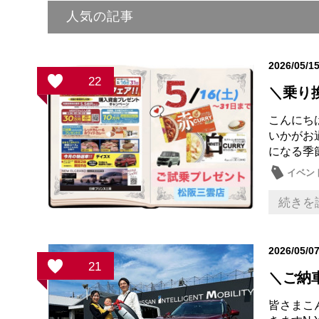
人気の記事
2026/05/1
22
＼乗り換
こんにち
いかがお
になる季
イベン
続きを
2026/05/0
21
＼ご納車
皆さま