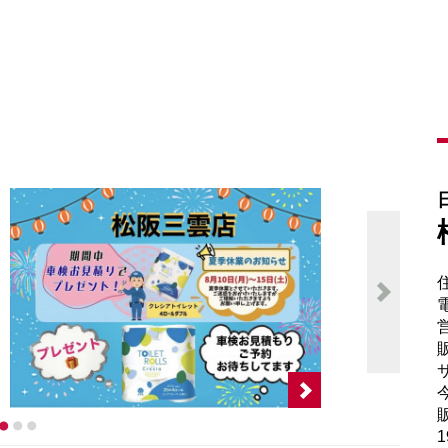
電
販
サ
販
1