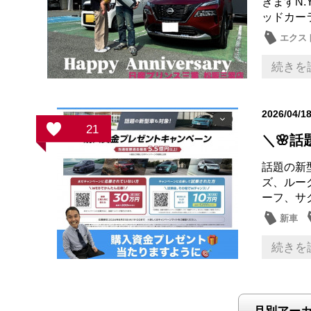
きますN.
ッドカーラ
エクス
続きを
2026/04/1
21
＼🌸話
話題の新
ズ、ルー
ーフ、サ
新車
続きを