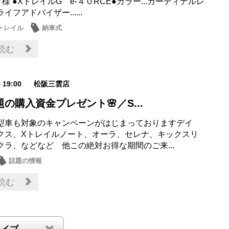
Y様 ●XトレイルG e-４０RCE●カラー...カーディナルレ
イフアドバイザー......
トレイル
納車式
読む
8 19:00
松阪三雲店
題の購入資金プレゼント🌸／S...
型車も対象のキャンペーンがはじまっておりますデイ
クス、Xトレイルノート、オーラ、セレナ、キックスリ
クラ、などなど 他この絶対お得な期間のご来...
話題の情報
読む