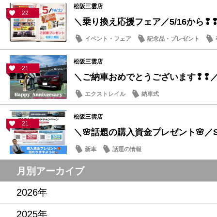
松阪三雲店
22
＼乗り換え応援フェア／5/16から❢
イベント・フェア
記念品・プレゼント
松阪三雲店
21
＼ご納車おめでとうございます❢❢
エクストレイル
納車式
松阪三雲店
21
＼🌸話題の購入資金プレゼント🌸／ST
新車
話題の情報
月別アーカイブ
2026年
2025年