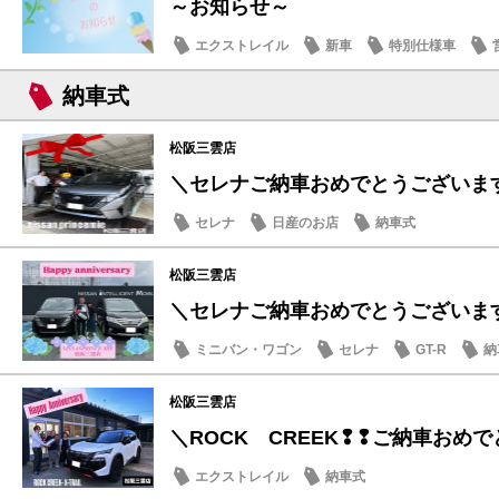
～お知らせ～
エクストレイル
新車
特別仕様車
納車式
松阪三雲店
＼セレナご納車おめでとうございます
セレナ
日産のお店
納車式
松阪三雲店
＼セレナご納車おめでとうございま
ミニバン・ワゴン
セレナ
GT-R
納
松阪三雲店
＼ROCK CREEK❢❢ご納車おめでと
エクストレイル
納車式