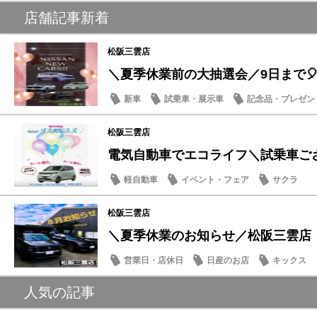
店舗記事新着
松阪三雲店
＼夏季休業前の大抽選会／9日まで🎈
新車
試乗車・展示車
記念品・プレゼン
松阪三雲店
電気自動車でエコライフ＼試乗車ござい
軽自動車
イベント・フェア
サクラ
松阪三雲店
＼夏季休業のお知らせ／松阪三雲店
営業日・店休日
日産のお店
キックス
人気の記事