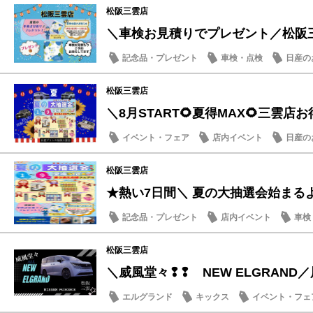
松阪三雲店
＼車検お見積りでプレゼント／松阪
記念品・プレゼント
車検・点検
日産の
松阪三雲店
＼8月START🌻夏得MAX🌻三雲店お得
イベント・フェア
店内イベント
日産の
松阪三雲店
★熱い7日間＼ 夏の大抽選会始まる
記念品・プレゼント
店内イベント
車検
松阪三雲店
＼威風堂々❢❢ NEW ELGRAND
エルグランド
キックス
イベント・フェ