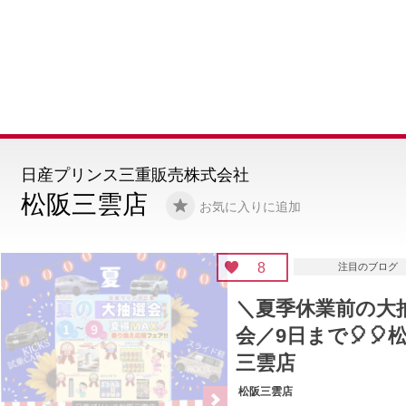
日産プリンス三重販売株式会社
松阪三雲店
お気に入りに追加
8
注目のブログ
＼夏季休業前の大抽選
会／9日まで🎈🎈松阪
三雲店
松阪三雲店