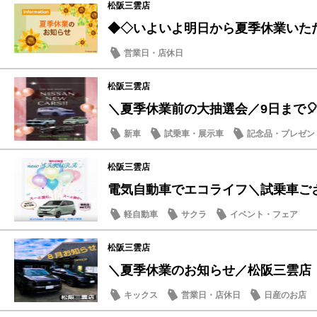
松阪三雲店
◆◇いよいよ明日から夏季休業いただき
営業日・店休日
松阪三雲店
＼夏季休業前の大抽選会／9日まで🎈
新車
試乗車・展示車
記念品・プレゼン
松阪三雲店
電気自動車でエコライフ＼試乗車ござい
軽自動車
サクラ
イベント・フェア
松阪三雲店
＼夏季休業のお知らせ／松阪三雲店
キックス
営業日・店休日
日産のお店