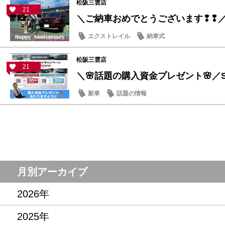
松阪三雲店
21
＼ご納車おめでとうございます❢❢
エクストレイル
納車式
松阪三雲店
21
＼🌸話題の購入資金プレゼント🌸／ST
新車
話題の情報
月別アーカイブ
2026年
2025年