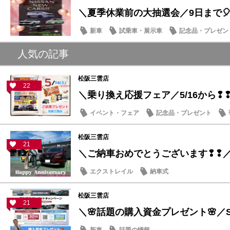
＼夏季休業前の大抽選会／9日まで🎈
新車
試乗車・展示車
記念品・プレゼン
人気の記事
松阪三雲店
22
＼乗り換え応援フェア／5/16から❢
イベント・フェア
記念品・プレゼント
松阪三雲店
21
＼ご納車おめでとうございます❢❢
エクストレイル
納車式
松阪三雲店
21
＼🌸話題の購入資金プレゼント🌸／ST