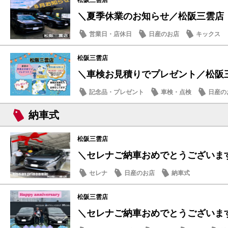
松阪三雲店
＼夏季休業のお知らせ／松阪三雲店
営業日・店休日
日産のお店
キックス
松阪三雲店
＼車検お見積りでプレゼント／松阪
記念品・プレゼント
車検・点検
日産の
納車式
松阪三雲店
＼セレナご納車おめでとうございます
セレナ
日産のお店
納車式
松阪三雲店
＼セレナご納車おめでとうございま