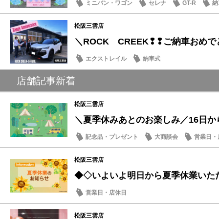
ミニバン・ワゴン
セレナ
GT-R
納
松阪三雲店
＼ROCK CREEK❢❢ご納車おめでと
エクストレイル
納車式
店舗記事新着
松阪三雲店
＼夏季休みあとのお楽しみ／16日から
記念品・プレゼント
大商談会
営業日・
松阪三雲店
◆◇いよいよ明日から夏季休業いただき
営業日・店休日
松阪三雲店