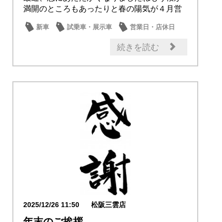
満開のところもあったりと春の陽気が４月営
業日のご案...
新車
試乗車・展示車
営業日・店休日
日産のお店
続きを読む
2025/12/26 11:50
松阪三雲店
年末のご挨拶