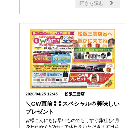
続きを読む
2026/04/25 12:45
松阪三雲店
＼GW直前❢❢スペシャル🍅美味しい
プレゼント
皆様こんにちは早いものでもうすぐ弊社も4月
28日㈫から5/2㈯まで休日をいただきます日産