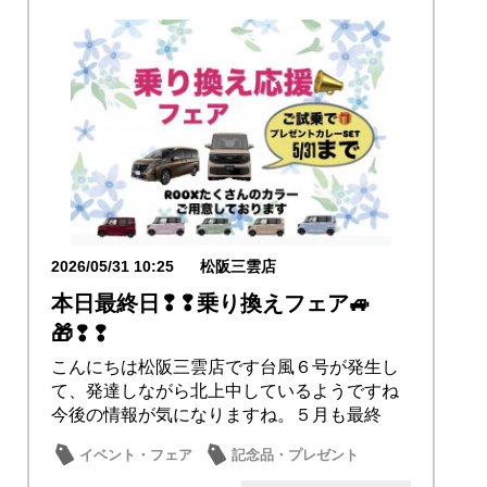
2026/05/31 10:25
松阪三雲店
本日最終日❢❢乗り換えフェア🚙
🎁❢❢
こんにちは松阪三雲店です台風６号が発生し
て、発達しながら北上中しているようですね
今後の情報が気になりますね。５月も最終
日、本日も皆...
イベント・フェア
記念品・プレゼント