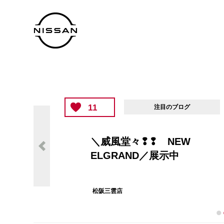
11
注目のブログ
＼威風堂々❢❢ NEW
ELGRAND／展示中
松阪三雲店