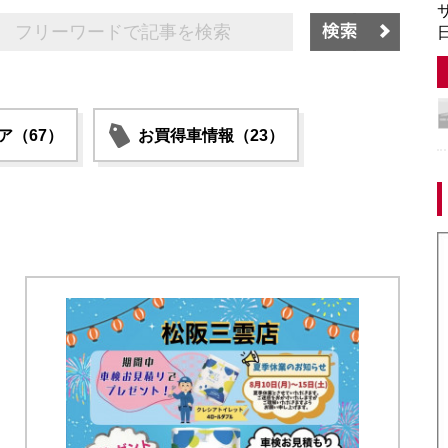
サ
日
ア（67）
お買得車情報（23）