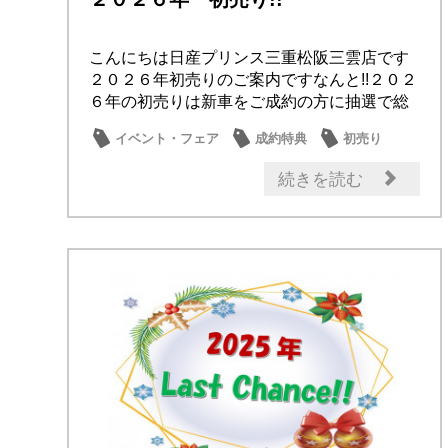
こんにちは日産プリンス三重松阪三雲店です
２０２６年初売りのご案内ですなんと!!２０２
６年の初売りは新車をご成約の方に抽選で総
額３０...
イベント・フェア
成約特典
初売り
営業日・店休日
日産のお店
続きを読む