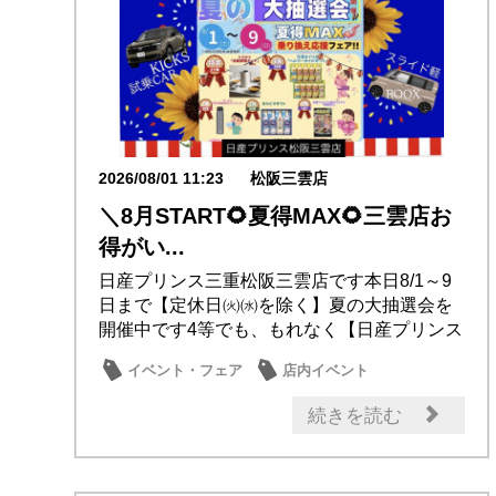
2026/08/01 11:23
松阪三雲店
＼8月START🌻夏得MAX🌻三雲店お
得がい...
日産プリンス三重松阪三雲店です本日8/1～9
日まで【定休日㈫㈬を除く】夏の大抽選会を
開催中です4等でも、もれなく【日産プリンス
三重...
イベント・フェア
店内イベント
日産のお店
続きを読む