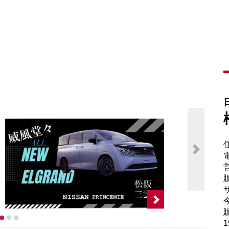
電
販
サ
販
1