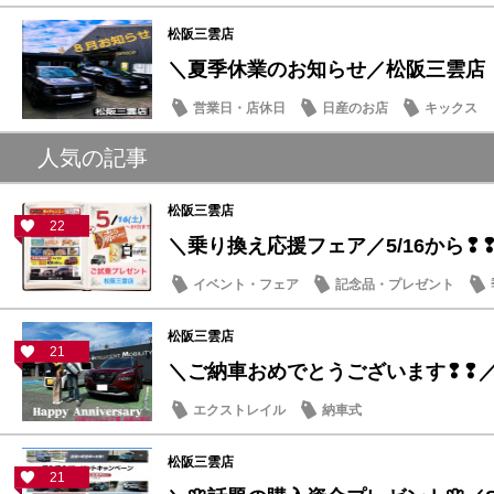
松阪三雲店
＼夏季休業のお知らせ／松阪三雲店
営業日・店休日
日産のお店
キックス
人気の記事
松阪三雲店
22
＼乗り換え応援フェア／5/16から❢
イベント・フェア
記念品・プレゼント
松阪三雲店
21
＼ご納車おめでとうございます❢❢
エクストレイル
納車式
松阪三雲店
21