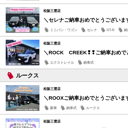
松阪三雲店
＼セレナご納車おめでとうございま
ミニバン・ワゴン
セレナ
GT-R
納
松阪三雲店
＼ROCK CREEK❢❢ご納車おめでと
エクストレイル
納車式
ルークス
松阪三雲店
＼ROOXご納車おめでとうございます
新車
納車式
ルークス
松阪三雲店