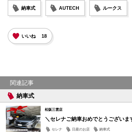
納車式
AUTECH
ルークス
いいね
18
関連記事
納車式
松阪三雲店
＼セレナご納車おめでとうございます
セレナ
日産のお店
納車式