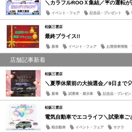
＼カラフルROOＸ集結／☔の運転が楽
イベント・フェア
記念品・プレゼント
松阪三雲店
最終プライス!!
新車
イベント・フェア
お買得車情報
店舗記事新着
松阪三雲店
＼夏季休業前の大抽選会／9日まで🎈
新車
試乗車・展示車
記念品・プレゼン
松阪三雲店
電気自動車でエコライフ＼試乗車ござい
軽自動車
イベント・フェア
サクラ