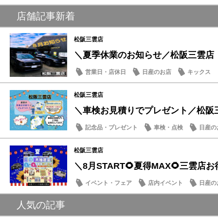
サクラ
店舗記事新着
松阪三雲店
＼夏季休業のお知らせ／松阪三雲店
営業日・店休日
日産のお店
キックス
松阪三雲店
＼車検お見積りでプレゼント／松阪
記念品・プレゼント
車検・点検
日産の
松阪三雲店
＼8月START🌻夏得MAX🌻三雲店お得
イベント・フェア
店内イベント
日産の
人気の記事