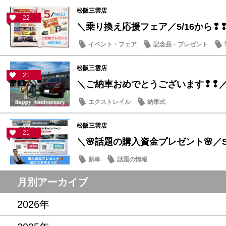
松阪三雲店
22
＼乗り換え応援フェア／5/16から❢
イベント・フェア
記念品・プレゼント
松阪三雲店
21
＼ご納車おめでとうございます❢❢
エクストレイル
納車式
松阪三雲店
21
＼🌸話題の購入資金プレゼント🌸／ST
新車
話題の情報
月別アーカイブ
2026年