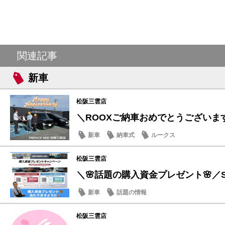
関連記事
新車
松阪三雲店
＼ROOXご納車おめでとうございます
新車
納車式
ルークス
松阪三雲店
＼🌸話題の購入資金プレゼント🌸／ST
新車
話題の情報
松阪三雲店