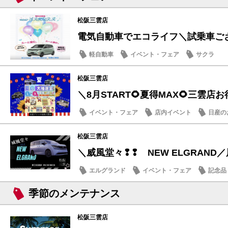
松阪三雲店
電気自動車でエコライフ＼試乗車ござい
軽自動車
イベント・フェア
サクラ
松阪三雲店
＼8月START🌻夏得MAX🌻三雲店お得
イベント・フェア
店内イベント
日産の
松阪三雲店
＼威風堂々❢❢ NEW ELGRAND
エルグランド
イベント・フェア
記念品
季節のメンテナンス
松阪三雲店