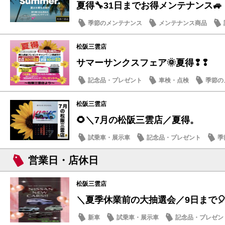
夏得🔧31日までお得メンテナンス🚙
季節のメンテナンス
メンテナンス商品
松阪三雲店
サマーサンクスフェア🌞夏得❢❢
記念品・プレゼント
車検・点検
季節の
松阪三雲店
🌻＼7月の松阪三雲店／夏得。
試乗車・展示車
記念品・プレゼント
季
営業日・店休日
営業日・店休日
松阪三雲店
＼夏季休業前の大抽選会／9日まで🎈
新車
試乗車・展示車
記念品・プレゼン