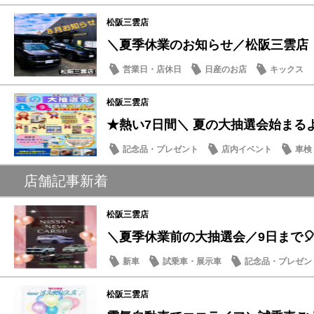
松阪三雲店
＼夏季休業のお知らせ／松阪三雲店
営業日・店休日
日産のお店
キックス
松阪三雲店
★熱い7日間＼ 夏の大抽選会始まる
記念品・プレゼント
店内イベント
車検
店舗記事新着
松阪三雲店
＼夏季休業前の大抽選会／9日まで🎈
新車
試乗車・展示車
記念品・プレゼン
松阪三雲店