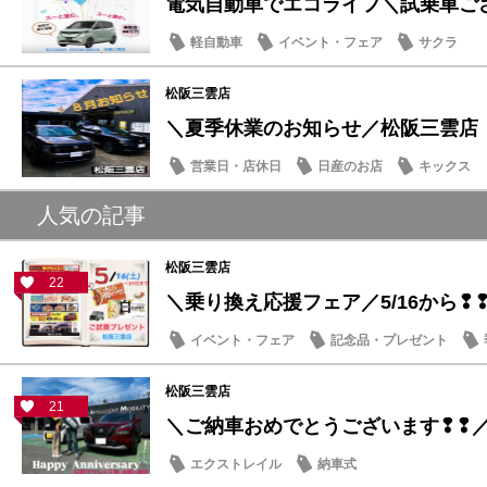
電気自動車でエコライフ＼試乗車ござい
軽自動車
イベント・フェア
サクラ
松阪三雲店
＼夏季休業のお知らせ／松阪三雲店
営業日・店休日
日産のお店
キックス
人気の記事
松阪三雲店
22
＼乗り換え応援フェア／5/16から❢
イベント・フェア
記念品・プレゼント
松阪三雲店
21
＼ご納車おめでとうございます❢❢
エクストレイル
納車式