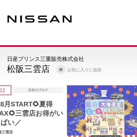
日産プリンス三重販売株式会社
松阪三雲店
お気に入りに追加
11
注目のブログ
＼威風堂々❢❢ NEW
ELGRAND／展示中
松阪三雲店