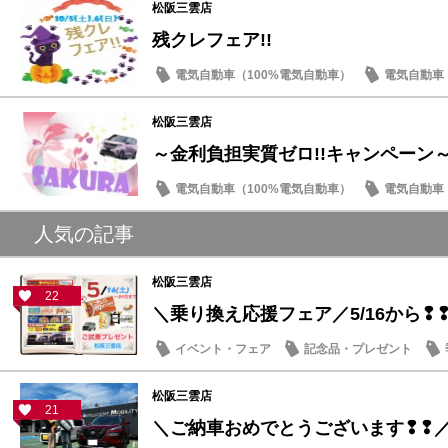
松阪三雲店
残クレフェア!!
電気自動車（100%電気自動車）
電気自動車（
イベント・フェア
お買得車情報
日産の
松阪三雲店
～金利負担実質ゼロ!!キャンペーン
電気自動車（100%電気自動車）
電気自動車（
成約特典
サクラ
人気の記事
松阪三雲店
22
＼乗り換え応援フェア／5/16から❢
イベント・フェア
記念品・プレゼント
松阪三雲店
21
＼ご納車おめでとうございます❢❢