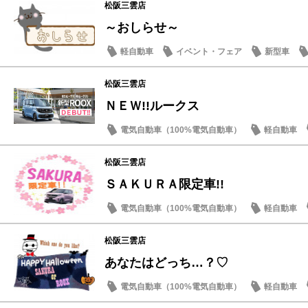
松阪三雲店
～おしらせ～
軽自動車
イベント・フェア
新型車
松阪三雲店
ＮＥＷ!!ルークス
電気自動車（100%電気自動車）
軽自動車
松阪三雲店
ＳＡＫＵＲＡ限定車!!
電気自動車（100%電気自動車）
軽自動車
サクラ
松阪三雲店
あなたはどっち…？♡
電気自動車（100%電気自動車）
軽自動車
試乗車・展示車