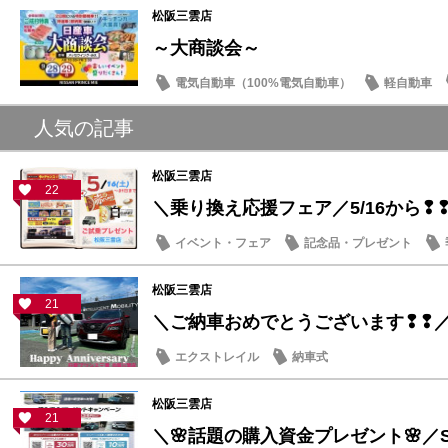
松阪三雲店
～大商談会～
電気自動車（100%電気自動車）
軽自動車
大商談会
人気の記事
松阪三雲店
22
＼乗り換え応援フェア／5/16から❢
イベント・フェア
記念品・プレゼント
松阪三雲店
21
＼ご納車おめでとうございます❢❢
エクストレイル
納車式
松阪三雲店
21
＼🌸話題の購入資金プレゼント🌸／ST