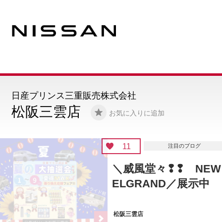
日産プリンス三重販売株式会社
松阪三雲店
お気に入りに追加
11
注目のブログ
＼威風堂々❢❢ NEW
ELGRAND／展示中
松阪三雲店