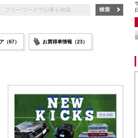
サ
日
ア（67）
お買得車情報（23）