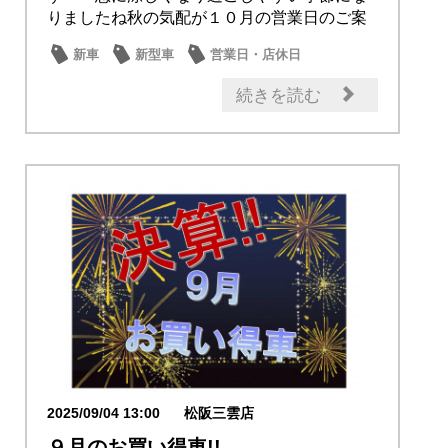
りましたね秋の気配が１０月の営業日のご案
内です社内行...
新車
新型車
営業日・店休日
日産のお店
続きを読む
2025/09/04 13:00
松阪三雲店
９月のお買い得車!!