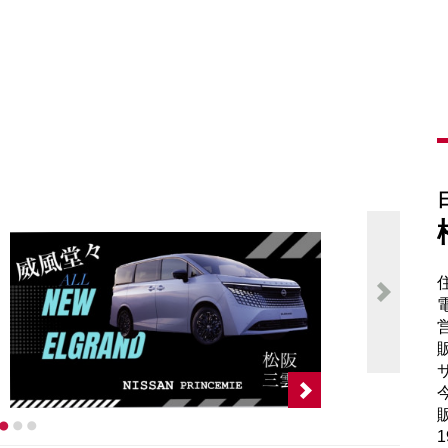
電
販
サ
販
1