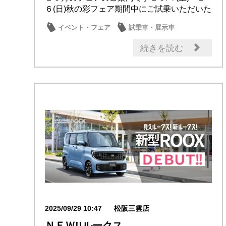
６(日)秋の彩フェア期間中にご試乗いただいた
方...
イベント・フェア
試乗車・展示車
新型車
成約特典
日産のお店
続きを読む
2025/09/29 10:47
松阪三雲店
ＮＥＷ!!ルークス