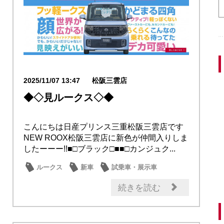
2025/11/07 13:47
松阪三雲店
◆◇見ルークス◇◆
こんにちは日産プリンス三重松阪三雲店です
NEW ROOX松阪三雲店に新色が仲間入りしま
したーーー!!■□ブラック□■■□カンジュク...
ルークス
新車
試乗車・展示車
新型車
日産のお店
続きを読む