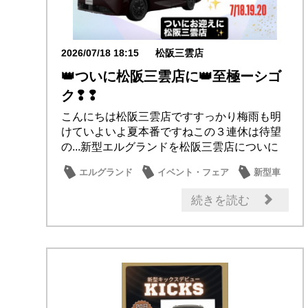
2026/07/18 18:15
松阪三雲店
👑ついに松阪三雲店に👑至極ーシゴ
ク❢❢
こんにちは松阪三雲店ですすっかり梅雨も明
けていよいよ夏本番ですねこの３連休は待望
の...新型エルグランドを松阪三雲店についに
おむか...
エルグランド
イベント・フェア
新型車
続きを読む