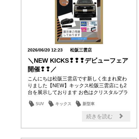
2026/06/20 12:23
松阪三雲店
＼NEW KICKS❢❢❢デビューフェア
開催❢❢／
こんにちは松阪三雲店です新しく生まれ変わ
りました【NEW】キックス松阪三雲店にも2
台を展示しております お色はクリスタルブラ
ウンス...
SUV
キックス
新型車
記念品・プレゼント
続きを読む