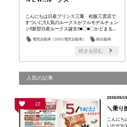
こんにちは日産プリンス三重 松阪三雲店で
すついに!!人気のルークスがフルモデルチェン
ジ!!新型日産ルークス誕生!!■〇■〇かどまる...
電気自動車（100%電気自動車）
軽自動車
ルークス
新型車
続きを読む
人気の記事
2026/05/1
22
＼乗り換
こんにち
いかがお