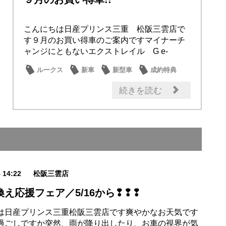
こんにちは日産プリンス三重 松阪三雲店で
す９月のお買い得車のご案内ですマイナーチ
ャンジにともないエクストレイル G e-
4ORCE...
ルークス
新車
新型車
成約特典
日産のお店
続きを読む
5 14:22
松阪三雲店
え応援フェア／5/16から❢❢❢
は日産プリンス三重松阪三雲店です爽やかなお天気です
過ごしですか突然、雨が降り出したり、お車の視界が気