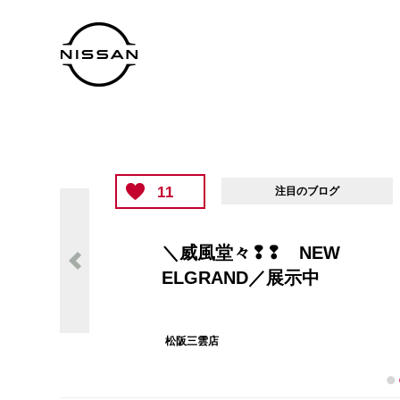
11
注目のブログ
＼威風堂々❢❢ NEW
ELGRAND／展示中
松阪三雲店