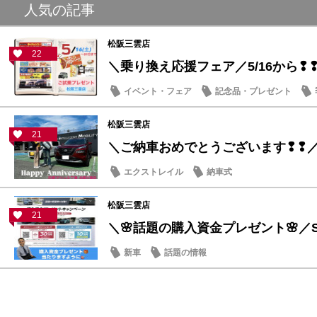
人気の記事
松阪三雲店
22
＼乗り換え応援フェア／5/16から❢
イベント・フェア
記念品・プレゼント
松阪三雲店
21
＼ご納車おめでとうございます❢❢
エクストレイル
納車式
松阪三雲店
21
＼🌸話題の購入資金プレゼント🌸／ST
新車
話題の情報