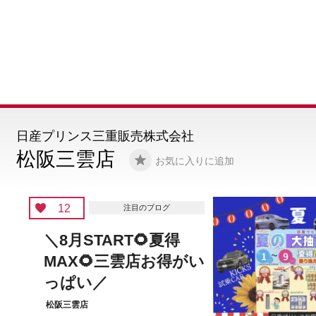
日産プリンス三重販売株式会社
松阪三雲店
お気に入りに追加
6
注目のブログ
＼車検お見積りでプレ
ゼント／松阪三雲店
松阪三雲店