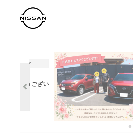
5
注目のブログ
★★ご納車おめでとうござい
ます★★
U-Car松阪