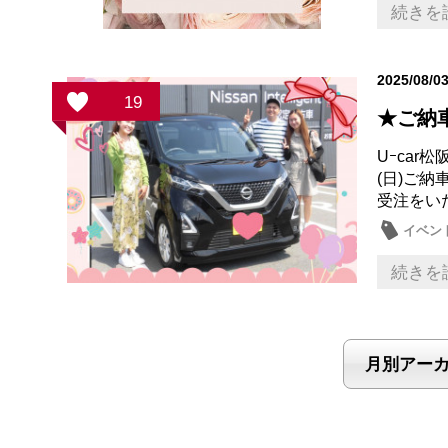
続きを
2025/08/0
19
★ご納
Uｰca
(日)ご
受注をい
イベン
続きを