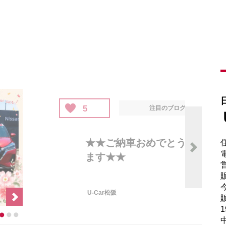
電
販
販
1
中