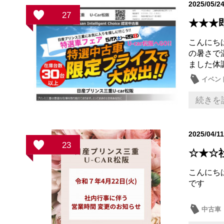
2025/05/2
27
★★★
こんにち
の暑さで
ました体
イベン
続きを
2025/04/1
23
☆★☆
こんにち
です
中古車