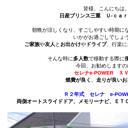
皆様、こんにちは
日産プリンス三重 Ｕ‐ｃａ
朝晩が涼しくなり、すごしやすい時期に
いかがお過ごしでしょ
ご家族
や
友人
と
お出かけ
や
ドライブ
、行楽に
そんな時に
多人数
で移動する際に
今回、お勧めしますの
セレナe-POWER Ｘ
燃費が良く
、
走りが良いお
Ｒ２年式 セレナ e-POW
両側オートスライドドア、メモリーナビ、ＥＴ