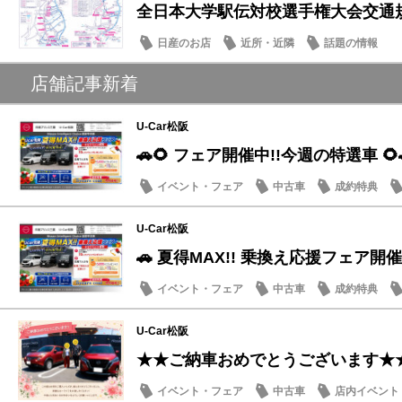
全日本大学駅伝対校選手権大会交通
日産のお店
近所・近隣
話題の情報
店舗記事新着
U-Car松阪
🚗🌻 フェア開催中!!今週の特選車 🌻
イベント・フェア
中古車
成約特典
U-Car松阪
🚗 夏得MAX!! 乗換え応援フェア開催
イベント・フェア
中古車
成約特典
U-Car松阪
★★ご納車おめでとうございます★
イベント・フェア
中古車
店内イベント