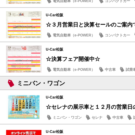
電気自動車（e-POWER）
コンパクトカー
営業日・店休日
U-Car松阪
☆３月営業日と決算セールのご案内
電気自動車（e-POWER）
コンパクトカー
営業日・店休日
U-Car松阪
☆決算フェア開催中☆
電気自動車（e-POWER）
中古車
試乗
日産のお店
ミニバン・ワゴン
U-Car松阪
☆セレナの展示車と１２月の営業日
ミニバン・ワゴン
セレナ
中古車
U-Car松阪