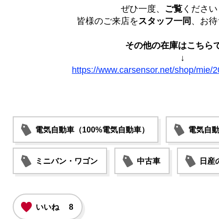
ぜひ一度、
ご覧
ください
皆様のご来店を
スタッフ一同
、お待
その他の在庫はこちら
↓
https://www.carsensor.net/shop/mie/2
電気自動車（100%電気自動車）
電気自動
ミニバン・ワゴン
中古車
日産
いいね
8