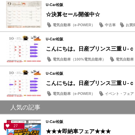
U-Car松阪
☆決算セール開催中☆
電気自動車（e-POWER）
中古車
お買
日産のお店
U-Car松阪
こんにちは。日産プリンス三重Ｕ‐
電気自動車（100%電気自動車）
電気自動車（
ミニバン・ワゴン
中古車
日産のお店
U-Car松阪
こんにちは。日産プリンス三重Ｕ‐
電気自動車（e-POWER）
イベント・フェア
日産のお店
人気の記事
U-Car松阪
27
★★★即納車フェア★★★