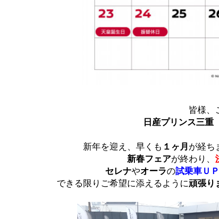
皆様、
日産プリンス三重
新年を迎え、早くも
１ヶ月
が経ち
新春フェア
が終わり、
セレナ
や
オーラ
の
試乗車Ｕ
できる限りご希望に添えるように
頑張り