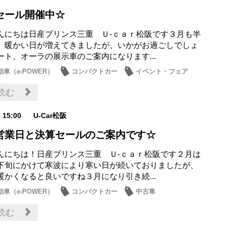
セール開催中☆
んにちは日産プリンス三重 Ｕ-ｃａｒ松阪です３月も半
、暖かい日が増えてきましたが、いかがお過ごしでしょ
ート、オーラの展示車のご案内になります...
車（e-POWER）
コンパクトカー
イベント・フェア
営業日・店休日
読む
1 15:00
U-Car松阪
営業日と決算セールのご案内です☆
んにちは！日産プリンス三重 Ｕ-ｃａｒ松阪です２月は
下旬にかけて寒波により寒い日が続いておりましたが、
暖かくなると良いですね３月になり引き続...
車（e-POWER）
コンパクトカー
中古車
情報
営業日・店休日
読む