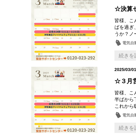
☆決算
皆様、こ
ばを過ぎ
うか？ノ
電気自動
中古車
続きを
2025/03/0
☆３月
皆様、こ
半ばから
これから
電気自動
セール
続きを