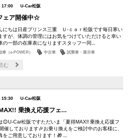
7 17:00
U-Car松阪
フェア開催中☆
んにちは日産プリンス三重 Ｕ-ｃａｒ松阪です毎日寒い
ますが、体調の管理にはお気をつけていただけると幸い
車の一部の在庫表になりますスタッフ一同...
車（e-POWER）
中古車
試乗車・展示車
・店休日
日産のお店
読む
1 15:30
U-Car松阪
MAX!! 乗換え応援フェ...
😊U-Car松阪ですただいま「夏得MAX!! 乗換え応援フ
を開催しております🎉お乗り換えをご検討中のお客様に、
をご用意しております！🎁 ...