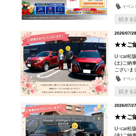
イベン
お買得
続きを
2026/07/2
★★ご
Uｰca
(土)ご
ございま
イベン
キック
続きを
2026/07/2
★★ご
Uｰca
(金)ご