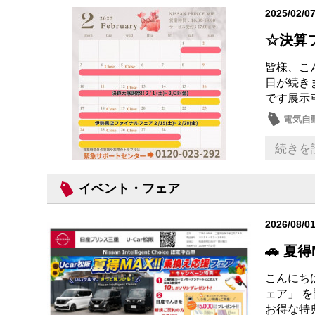
2025/02/0
☆決算
皆様、こ
日が続き
です展示
電気自動
営業日
続きを
イベント・フェア
2026/08/0
🚗 夏得
こんにちは
ェア」 
お得な特典