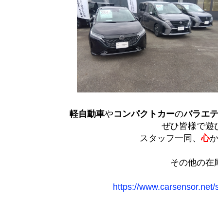
軽自動車
や
コンパクトカー
の
バラエ
ぜひ皆様で遊
スタッフ一同、
心
その他の在
https://www.carsensor.net/