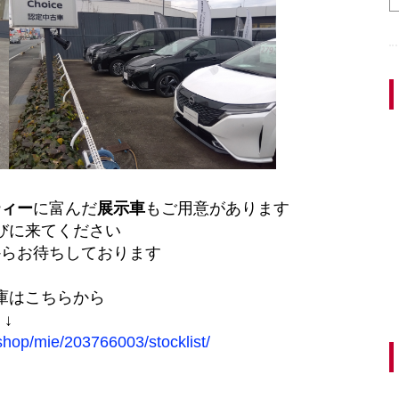
ティー
に富んだ
展示車
もご用意があります
びに来てください
からお待ちしております
庫はこちらから
↓
shop/mie/203766003/stocklist/