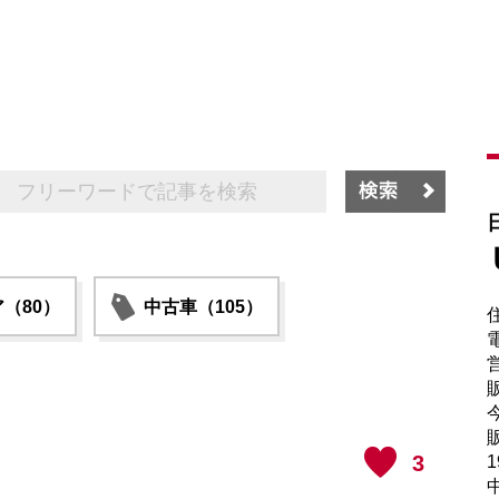
（80）
中古車（105）
電
販
販
3
1
中