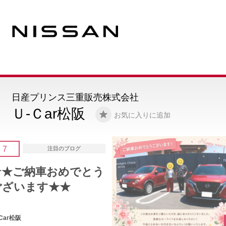
日産プリンス三重販売株式会社
Ｕ-Ｃar松阪
お気に入りに追加
5
注目のブログ
★★ご納車おめでとう
ございます★★
U-Car松阪