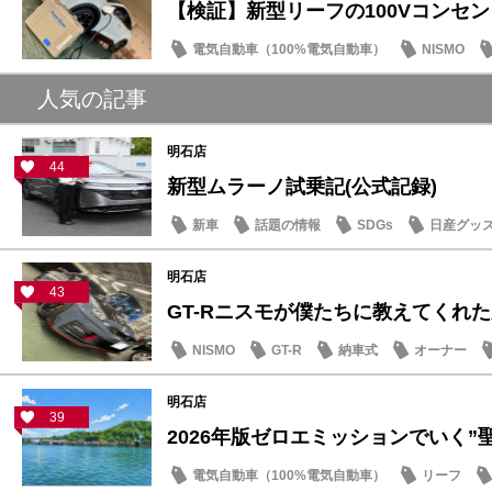
【検証】新型リーフの100Vコンセントと
電気自動車（100%電気自動車）
NISMO
SDGs
人気の記事
明石店
44
新型ムラーノ試乗記(公式記録)
新車
話題の情報
SDGs
日産グッ
明石店
43
GT-Rニスモが僕たちに教えてくれた大
NISMO
GT-R
納車式
オーナー
明石店
39
2026年版ゼロエミッションでいく”聖地
電気自動車（100%電気自動車）
リーフ