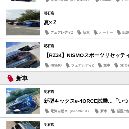
明石店
夏×Ｚ
フェアレディZ
新車
オーナー
話
明石店
【RZ34】NISMOスポーツリセッティン
NISMO
フェアレディZ
愛車
SDG
新車
明石店
新型キックスe-4ORCE試乗…「いつも
電気自動車（e-POWER）
新車
話題の
明石店