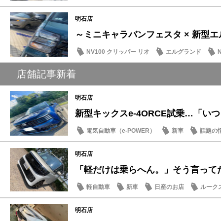
イベント・フェア
明石店
～ミニキャラバンフェスタ × 新型エル
NV100 クリッパー リオ
エルグランド
イベント・フェア
店舗記事新着
明石店
新型キックスe-4ORCE試乗…「いつも
電気自動車（e-POWER）
新車
話題の
明石店
「軽だけは乗らへん。」そう言ってた人
軽自動車
新車
日産のお店
ルーク
明石店