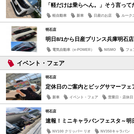
「軽だけは乗らへん。」そう言ってた人
軽自動車
新車
日産のお店
ルーク
明石店
明日8/1から日産プリンス兵庫明石店「B
電気自動車（e-POWER）
NISMO
フェ
イベント・フェア
明石店
定休日のご案内とビッグサマーフェア
新車
イベント・フェア
営業日・店休日
明石店
速報！ミニキャラバンフェスタ～明日7/
NV100 クリッパー リオ
NV350キャラバン