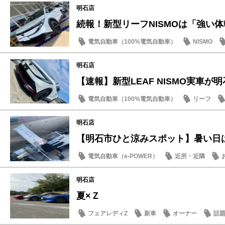
明石店
続報！新型リーフNISMOは「強い体幹
電気自動車（100%電気自動車）
NISMO
試乗車・展示車
明石店
【速報】新型LEAF NISMO実車が明石
電気自動車（100%電気自動車）
リーフ
明石店
【明石市ひと涼みスポット】暑い日は日
電気自動車（e-POWER）
近所・近隣
SDGs
明石店
夏×Ｚ
フェアレディZ
新車
オーナー
話