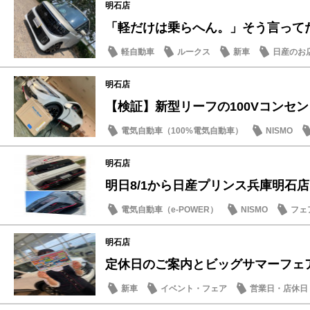
明石店
「軽だけは乗らへん。」そう言ってた人
軽自動車
ルークス
新車
日産のお
明石店
【検証】新型リーフの100Vコンセントと
電気自動車（100%電気自動車）
NISMO
SDGs
明石店
明日8/1から日産プリンス兵庫明石店「B
電気自動車（e-POWER）
NISMO
フェ
明石店
定休日のご案内とビッグサマーフェア
新車
イベント・フェア
営業日・店休日