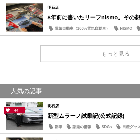
明石店
8年前に書いたリーフnismo。その想い
電気自動車（100%電気自動車）
NISMO
もっと見る
人気の記事
明石店
44
新型ムラーノ試乗記(公式記録)
新車
話題の情報
SDGs
日産グッ