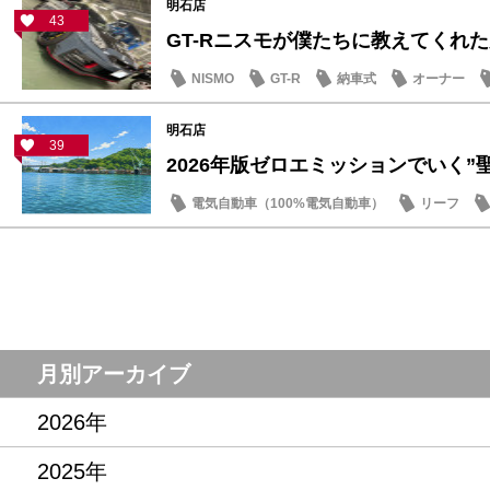
明石店
43
GT-Rニスモが僕たちに教えてくれた大
NISMO
GT-R
納車式
オーナー
明石店
39
2026年版ゼロエミッションでいく”聖地
電気自動車（100%電気自動車）
リーフ
話題の情報
月別アーカイブ
2026年
2025年