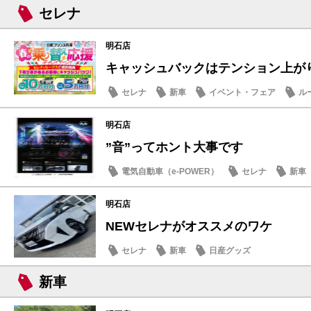
セレナ
明石店
キャッシュバックはテンション上が
セレナ
新車
イベント・フェア
ル
明石店
”音”ってホント大事です
電気自動車（e-POWER）
セレナ
新車
明石店
NEWセレナがオススメのワケ
セレナ
新車
日産グッズ
新車