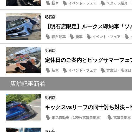
新車
イベント・フェア
スタッフ紹介
明石店
【明石店限定】ルークス即納車「ソルベ
軽自動車
新車
イベント・フェア
明石店
定休日のご案内とビッグサマーフェア
新車
イベント・フェア
営業日・店休日
店舗記事新着
明石店
キックスvsリーフの同士討ち対決～
電気自動車（100%電気自動車）
電気自動車（
新車
キックス
明石店