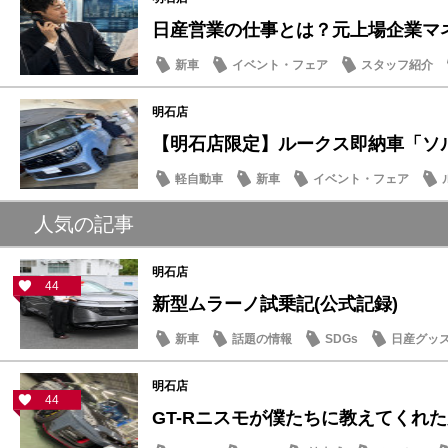
日産営業の仕事とは？元上場企業マネー
新車
イベント・フェア
スタッフ紹介
明石店
【明石店限定】ルークス即納車「ソルベ
軽自動車
新車
イベント・フェア
人気の記事
明石店
44
新型ムラーノ試乗記(公式記録)
新車
話題の情報
SDGs
日産グッ
明石店
44
GT-Rニスモが僕たちに教えてくれた大