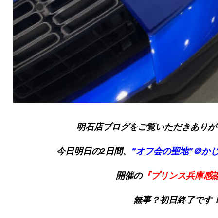
明石店ブログをご覧いただきありが
今日明日の2日間、
”オフ会の聖地”＠か
開催の
『プリンス兵庫感
無事？初日終了です