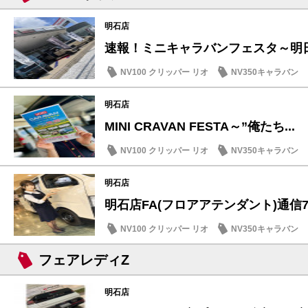
明石店
速報！ミニキャラバンフェスタ～明日7/
NV100 クリッパー リオ
NV350キャラバン
イベント・フェア
明石店
MINI CRAVAN FESTA～”俺たち...
NV100 クリッパー リオ
NV350キャラバン
明石店
明石店FA(フロアアテンダント)通信7/5
NV100 クリッパー リオ
NV350キャラバン
話題の情報
SDGs
フェアレディZ
明石店