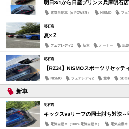
明日8/1から日産プリンス兵庫明石店「B
電気自動車（e-POWER）
NISMO
フェ
明石店
夏×Ｚ
フェアレディZ
新車
オーナー
話
明石店
【RZ34】NISMOスポーツリセッティン
NISMO
フェアレディZ
愛車
SDG
新車
明石店
キックスvsリーフの同士討ち対決～
電気自動車（100%電気自動車）
電気自動車（