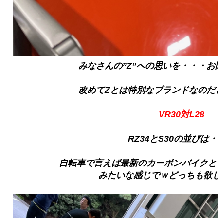
みなさんの”Z”への思いを・・・
改めてZとは特別なブランドなのだ
VR30対L28
RZ34とS30の並びは
自転車で言えば最新のカーボンバイクと
みたいな感じでｗどっちも欲