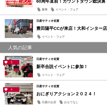
60周年直前！カウントダウン総決算
新車
イベント・フェア
日産サティオ佐賀
豊田陽平CCが来店！大和インター店に
イベント・フェア
人気の記事
日産サティオ佐賀
5
新卒合説イベントに参加！
イベント・フェア
日産サティオ佐賀
4
おにぎりアクション２０２４！
日産のお店
おもてなし