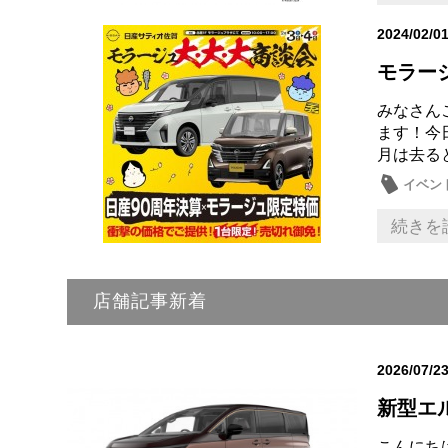
2024/02/0
モラージ
みなさん
ます！​​
月は去ると
イベン
近所・
続きを
店舗記事新着
2026/07/2
新型エ
こんにち