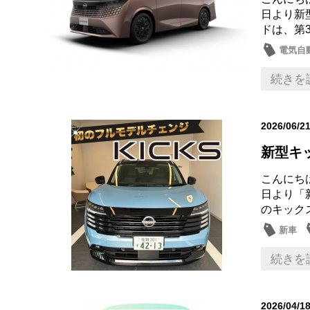
日より新
ドは、第
電気自動
新車
続きを
2026/06/2
新型キ
こんにち
日より「
のキック
新車
続きを
2026/04/1