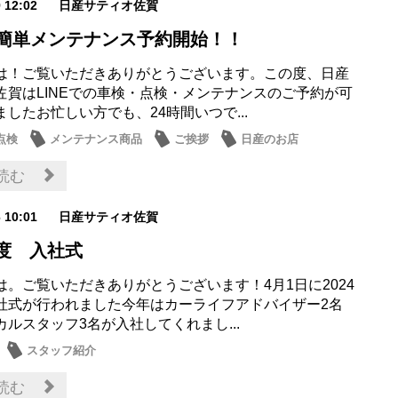
9 12:02
日産サティオ佐賀
Eで簡単メンテナンス予約開始！！
は！ご覧いただきありがとうございます。この度、日産
佐賀はLINEでの車検・点検・メンテナンスのご予約が可
したお忙しい方でも、24時間いつで...
点検
メンテナンス商品
ご挨拶
日産のお店
情報
読む
6 10:01
日産サティオ佐賀
年度 入社式
は。ご覧いただきありがとうございます！4月1日に2024
社式が行われました今年はカーライフアドバイザー2名
カルスタッフ3名が入社してくれまし...
スタッフ紹介
読む