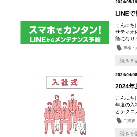
2024/05/1
LIN
こんにち
サティオ
能になりま
車検・
話題の
続きを
2024/04/0
2024
こんにち
年度の入
とテクニ
ご挨拶
続きを