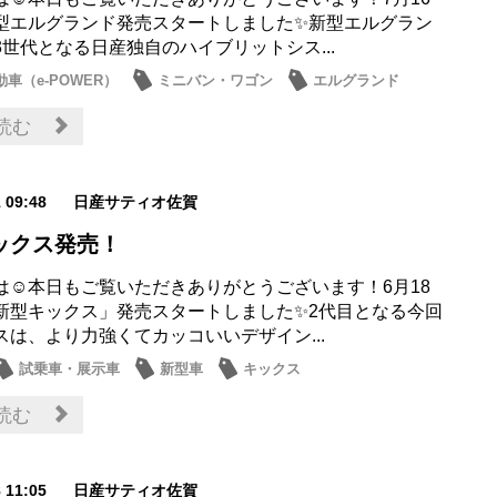
型エルグランド発売スタートしました✨新型エルグラン
3世代となる日産独自のハイブリットシス...
車（e-POWER）
ミニバン・ワゴン
エルグランド
読む
1 09:48
日産サティオ佐賀
ックス発売！
は☺本日もご覧いただきありがとうございます！6月18
新型キックス」発売スタートしました✨2代目となる今回
スは、より力強くてカッコいいデザイン...
試乗車・展示車
新型車
キックス
読む
8 11:05
日産サティオ佐賀