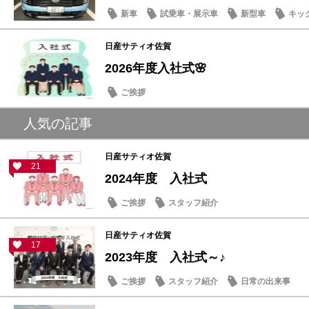
新車
試乗車・展示車
新型車
キッ
日産サティオ佐賀
2026年度入社式🌸
ご挨拶
人気の記事
日産サティオ佐賀
21
2024年度 入社式
ご挨拶
スタッフ紹介
日産サティオ佐賀
17
2023年度 入社式～♪
ご挨拶
スタッフ紹介
日常の出来事