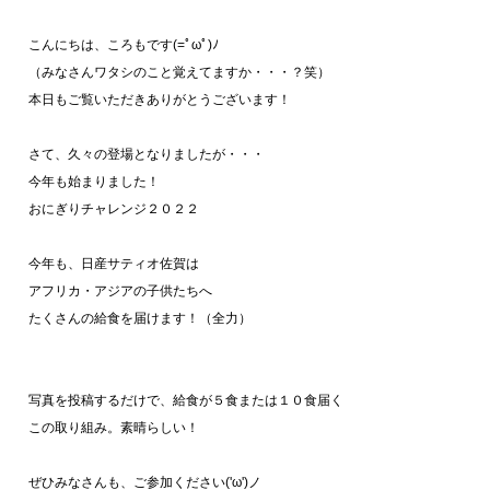
こんにちは、ころもです(=ﾟωﾟ)ﾉ
（みなさんワタシのこと覚えてますか・・・？笑）
本日もご覧いただきありがとうございます！
さて、久々の登場となりましたが・・・
今年も始まりました！
おにぎりチャレンジ２０２２
今年も、日産サティオ佐賀は
アフリカ・アジアの子供たちへ
たくさんの給食を届けます！（全力）
写真を投稿するだけで、給食が５食または１０食届く
この取り組み。素晴らしい！
ぜひみなさんも、ご参加ください('ω')ノ