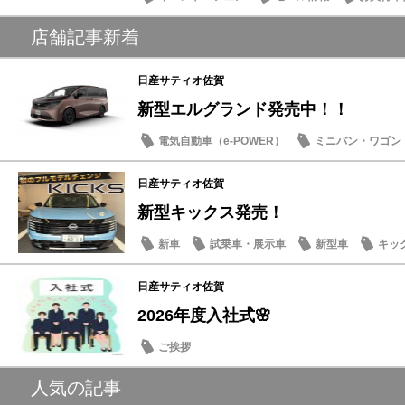
近所・近隣
店舗記事新着
日産サティオ佐賀
新型エルグランド発売中！！
電気自動車（e-POWER）
ミニバン・ワゴン
日産サティオ佐賀
新型キックス発売！
新車
試乗車・展示車
新型車
キッ
日産サティオ佐賀
2026年度入社式🌸
ご挨拶
人気の記事