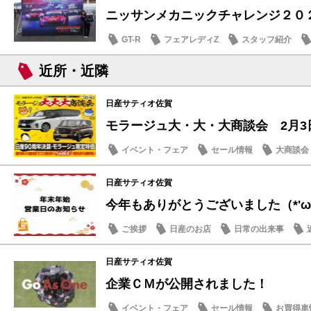
ニッサンメカニックチャレンジ２０
GT-R
フェアレディZ
スタッフ紹介
近所・近隣
日産サティオ佐賀
モラージュ大・大・大商談会 2月3日(
イベント・フェア
セール情報
大商談会
日産サティオ佐賀
今年もありがとうございました（*'ω'*
ご挨拶
日産のお店
日常の出来事
日産サティオ佐賀
企業ＣＭが公開されました！
イベント・フェア
セール情報
お買得車