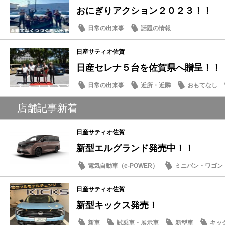
おにぎりアクション２０２３！！
日常の出来事
話題の情報
日産サティオ佐賀
日産セレナ５台を佐賀県へ贈呈！！
日常の出来事
近所・近隣
おもてなし
店舗記事新着
日産サティオ佐賀
新型エルグランド発売中！！
電気自動車（e-POWER）
ミニバン・ワゴン
日産サティオ佐賀
新型キックス発売！
新車
試乗車・展示車
新型車
キッ