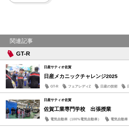
関連記事
GT-R
日産サティオ佐賀
日産メカニックチャレンジ2025
GT-R
フェアレディZ
日産の技術
日産サティオ佐賀
佐賀工業専門学校 出張授業
電気自動車（100%電気自動車）
電気自動車（
GT-R
アリア