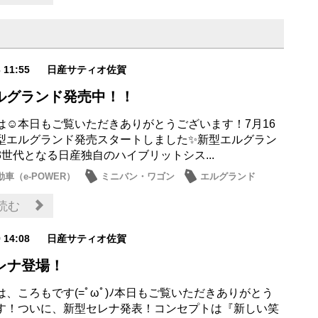
3 11:55
日産サティオ佐賀
ルグランド発売中！！
は☺本日もご覧いただきありがとうございます！7月16
型エルグランド発売スタートしました✨新型エルグラン
3世代となる日産独自のハイブリットシス...
車（e-POWER）
ミニバン・ワゴン
エルグランド
読む
9 14:08
日産サティオ佐賀
セレナ登場！
は、ころもです(=ﾟωﾟ)ﾉ本日もご覧いただきありがとう
す！ついに、新型セレナ発表！コンセプトは『新しい笑