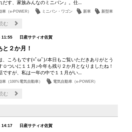
れだす、家族みんなのミニバン』。仕...
車（e-POWER）
ミニバン・ワゴン
新車
新型車
読む
3 11:55
日産サティオ佐賀
あと２か月！
は、ころもです(=ﾟωﾟ)ﾉ本日もご覧いただきありがとう
す☺ついに１１月♪今年も残り２か月となりましたね！
話ですが、私は一年の中で１１月がい...
動車（100%電気自動車）
電気自動車（e-POWER）
ト・フェア
読む
3 14:17
日産サティオ佐賀