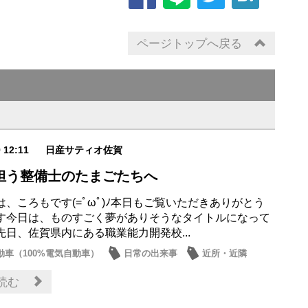
ページトップへ戻る
9 12:11
日産サティオ佐賀
担う整備士のたまごたちへ
は、ころもです(=ﾟωﾟ)ﾉ本日もご覧いただきありがとう
す今日は、ものすごく夢がありそうなタイトルになって
先日、佐賀県内にある職業能力開発校...
動車（100%電気自動車）
日常の出来事
近所・近隣
情報
アリア
読む