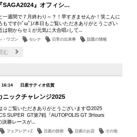
SAGA2024』オフィシ...
と一週間で７月終わり～？！早すぎませんか！笑こんに
ろもです(=ﾟωﾟ)ﾉ本日もご覧いただきありがとうござい
は朝からセミが元気に大合唱♪して...
ン・ワゴン
セレナ
日常の出来事
話題の情報
読む
8 16:14
日産サティオ佐賀
ニックチャレンジ2025
は☺ご覧いただきありがとうございます😊2025
CS SUPER GT第7戦『AUTOPOLIS GT 3Hours
の決勝レースが...
フェアレディZ
日産の技術
日産のお店
その他