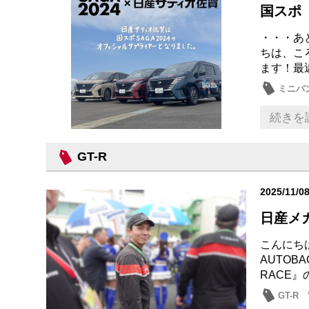
国スポ『
・・・あ
ちは、こ
ます！最近
ミニバ
続きを
GT-R
2025/11/0
日産メカ
こんにち
AUTOBA
RACE』
GT-R