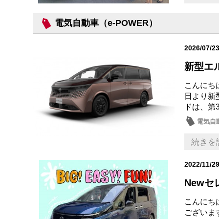
電気自動車（e-POWER）
2026/07/2
新型エ
こんにち
日より新
ドは、第
電気自動
新車
続きを
2022/11/2
New
こんにち
ございま