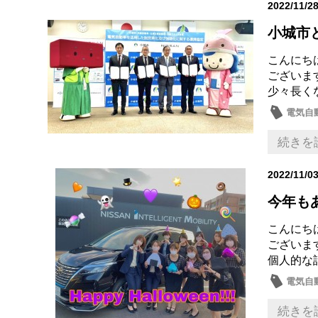
2022/11/2
小城市
こんにち
ございま
少々長く
電気自
続きを
2022/11/0
今年も
こんにち
ございま
個人的な
電気自
イベン
続きを