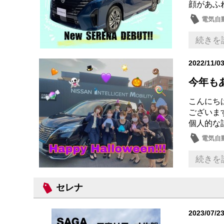
顔があふ
電気自動
続きを
2022/11/0
今年も
こんにち
ございま
個人的な
電気自
イベン
続きを
セレナ
2023/07/2