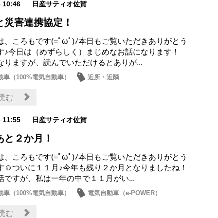
8 10:46
日産サティオ佐賀
と災害連携協定！
は、ころもです(=ﾟωﾟ)ﾉ本日もご覧いただきありがとう
す♪今日は（めずらしく）まじめなお話になります！
なりますが、読んでいただけるとありが...
動車（100%電気自動車）
近所・近隣
読む
3 11:55
日産サティオ佐賀
あと２か月！
は、ころもです(=ﾟωﾟ)ﾉ本日もご覧いただきありがとう
す☺ついに１１月♪今年も残り２か月となりましたね！
話ですが、私は一年の中で１１月がい...
動車（100%電気自動車）
電気自動車（e-POWER）
ト・フェア
読む