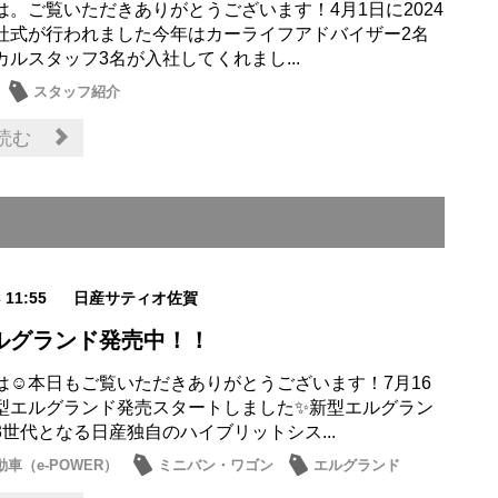
は。ご覧いただきありがとうございます！4月1日に2024
社式が行われました今年はカーライフアドバイザー2名
カルスタッフ3名が入社してくれまし...
スタッフ紹介
読む
3 11:55
日産サティオ佐賀
ルグランド発売中！！
は☺本日もご覧いただきありがとうございます！7月16
型エルグランド発売スタートしました✨新型エルグラン
3世代となる日産独自のハイブリットシス...
車（e-POWER）
ミニバン・ワゴン
エルグランド