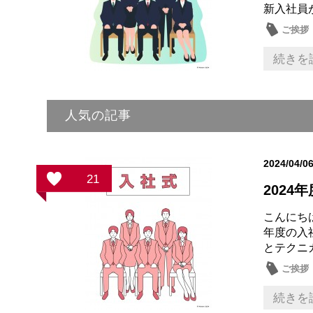
新入社員が
ご挨拶
続きを
人気の記事
2024/04/0
21
2024
こんにち
年度の入
とテクニ
ご挨拶
続きを