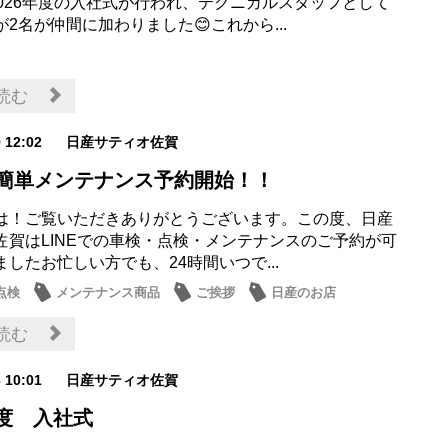
2026年度の入社式が行われ、テクニカルスタッフとして
2名が仲間に加わりました😊これから...
読む
9 12:02
日産サティオ佐賀
Eで簡単メンテナンス予約開始！！
は！ご覧いただきありがとうございます。この度、日産
佐賀はLINEでの車検・点検・メンテナンスのご予約が可
したお忙しい方でも、24時間いつで...
点検
メンテナンス商品
ご挨拶
日産のお店
情報
読む
6 10:01
日産サティオ佐賀
年度 入社式