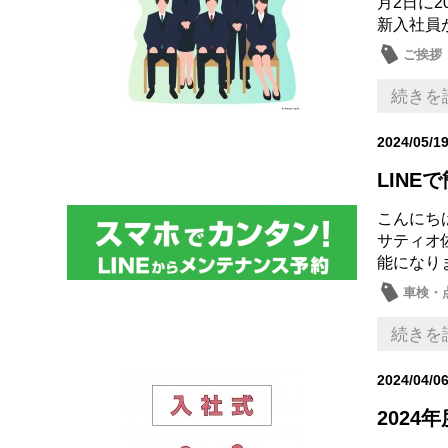
月2日に
新入社員が
ご挨拶
続きを
2024/05/1
LIN
こんにち
サティオ
能になりま
車検・
話題の
続きを
2024/04/0
2024