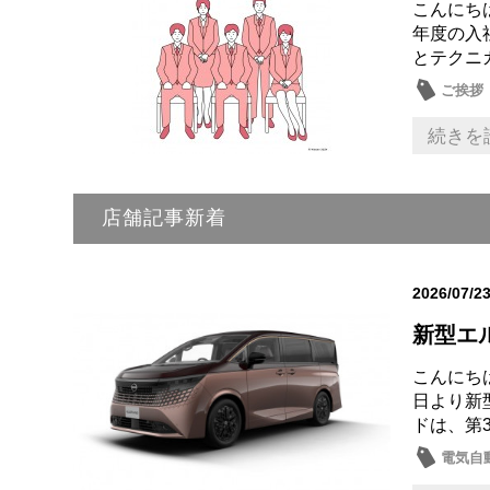
こんにち
年度の入
とテクニ
ご挨拶
続きを
店舗記事新着
2026/07/2
新型エ
こんにち
日より新
ドは、第
電気自動