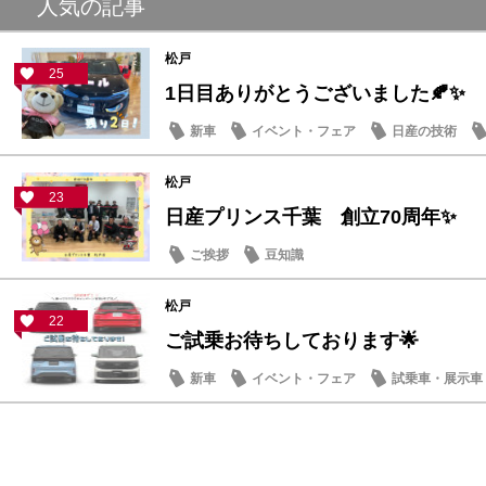
人気の記事
松戸
25
1日目ありがとうございました🍂✨
新車
イベント・フェア
日産の技術
松戸
23
日産プリンス千葉 創立70周年✨
ご挨拶
豆知識
松戸
22
ご試乗お待ちしております🌟
新車
イベント・フェア
試乗車・展示車