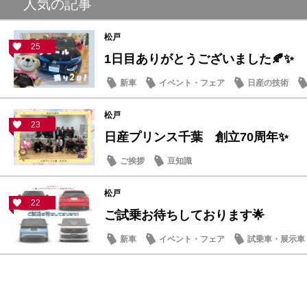
人気の記事
松戸
25
1日目ありがとうございました🍂✨
新車
イベント・フェア
日産の技術
松戸
23
日産プリンス千葉 創立70周年✨
ご挨拶
豆知識
松戸
22
ご試乗お待ちしております🌟
新車
イベント・フェア
試乗車・展示車