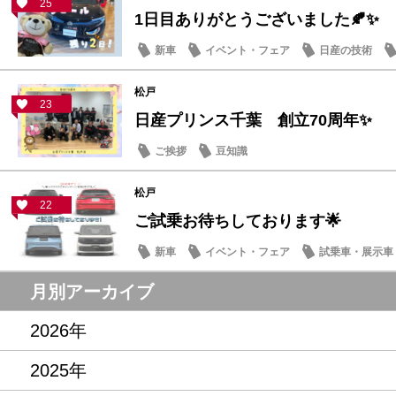
25
1日目ありがとうございました🍂✨
新車
イベント・フェア
日産の技術
松戸
23
日産プリンス千葉 創立70周年✨
ご挨拶
豆知識
松戸
22
ご試乗お待ちしております🌟
新車
イベント・フェア
試乗車・展示車
月別アーカイブ
2026年
2025年