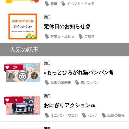
新車
イベント・フェア
野田
定休日のお知らせ🍨
営業日・店休日
ご挨拶
人気の記事
野田
20
#もっとひろがれ猫バンバン🐈
日常の出来事
猫バンバン
野田
19
おにぎりアクション🍙
ミニバン・ワゴン
セレナ
話題の情報