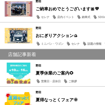
野田
ご納車おめでとうございます🎀💜
セレナ
店内イベント
納車式
SDG
野田
おにぎりアクション🍙
ミニバン・ワゴン
セレナ
話題の情報
店舗記事新着
野田
夏季休業のご案内🌻
営業日・店休日
ご挨拶
野田
夏得なっとくフェア🌞