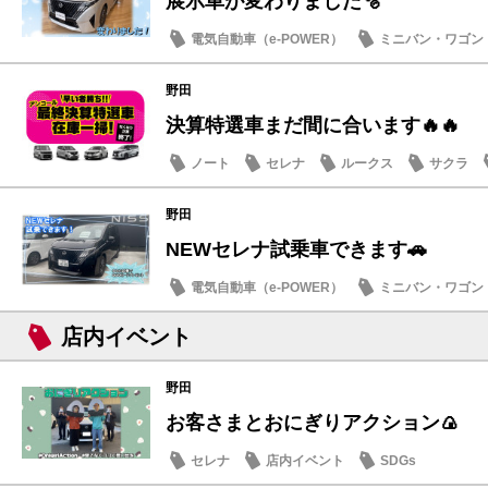
展示車が変わりました🫧
電気自動車（e-POWER）
ミニバン・ワゴン
試乗車・展示車
野田
決算特選車まだ間に合います🔥🔥
ノート
セレナ
ルークス
サクラ
野田
NEWセレナ試乗車できます🚗
電気自動車（e-POWER）
ミニバン・ワゴン
店内イベント
野田
お客さまとおにぎりアクション🍙
セレナ
店内イベント
SDGs